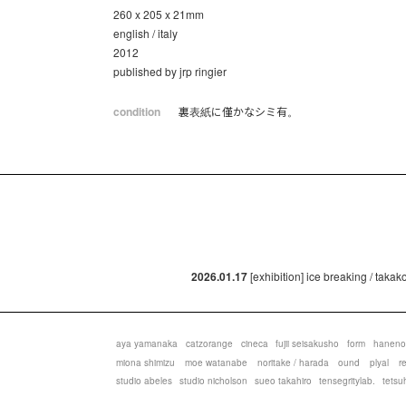
260 x 205 x 21mm
english / italy
2012
published by jrp ringier
condition
裏表紙に僅かなシミ有。
2026.01.17
[exhibition] ice breaking / taka
aya yamanaka
catzorange
cineca
fujii seisakusho
form
haneno
miona shimizu
moe watanabe
noritake / harada
ound
plyal
r
studio abeles
studio nicholson
sueo takahiro
tensegritylab.
tetsu