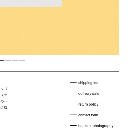
shipping fee
ギッリ
delivery date
やステ
アの一
return policy
ンに機
contact form
books
/
photography