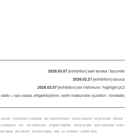
2026.03.07
[exhibition] saki tanaka / tazunete
2026.02.21
[exhibition] sacuca
2026.02.07
[exhibition] sei nishimura / highlight pt.2
ko saito + nao osada, shigekifujishiro, soshi matsunobe (curation : rondade)
 suzuki
information originals
jan machenhauer
kaoru tatsumi
kenji funaki
kimura`
ei uchiyama
rus
sei nishimura
shigeki fujishiro
shinji funaki
sohi matsuda / roam
hiro iwata
the hinoki
tomoko inaba
tuki
un /unbient
yukiko hino