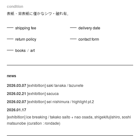
condition
表紙・背表紙に僅かなシワ・破れ有。
shipping fee
delivery date
return policy
contact form
books
/
art
news
2026.03.07
[exhibition] saki tanaka / tazunete
2026.02.21
[exhibition] sacuca
2026.02.07
[exhibition] sei nishimura / highlight pt.2
2026.01.17
[exhibition] ice breaking / takako saito + nao osada, shigekifujishiro, soshi
matsunobe (curation : rondade)