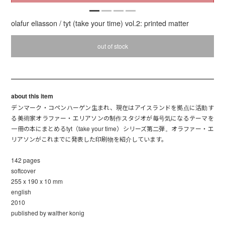
olafur eliasson / tyt (take your time) vol.2: printed matter
out of stock
about this item
デンマーク・コペンハーゲン生まれ、現在はアイスランドを拠点に活動す
る美術家オラファー・エリアソンの制作スタジオが毎号気になるテーマを
一冊の本にまとめるtyt（take your time）シリーズ第二弾。オラファー・エ
リアソンがこれまでに発表した印刷物を紹介しています。
142 pages
softcover
255 x 190 x 10 mm
english
2010
published by walther konig