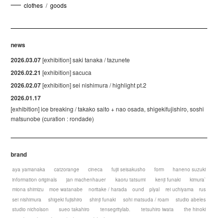
clothes
/
goods
news
2026.03.07
[exhibition] saki tanaka / tazunete
2026.02.21
[exhibition] sacuca
2026.02.07
[exhibition] sei nishimura / highlight pt.2
2026.01.17
[exhibition] ice breaking / takako saito + nao osada, shigekifujishiro, soshi
matsunobe (curation : rondade)
brand
aya yamanaka
catzorange
cineca
fujii seisakusho
form
haneno suzuki
information originals
jan machenhauer
kaoru tatsumi
kenji funaki
kimura`
miona shimizu
moe watanabe
noritake / harada
ound
plyal
rei uchiyama
rus
sei nishimura
shigeki fujishiro
shinji funaki
sohi matsuda / roam
studio abeles
studio nicholson
sueo takahiro
tensegritylab.
tetsuhiro iwata
the hinoki