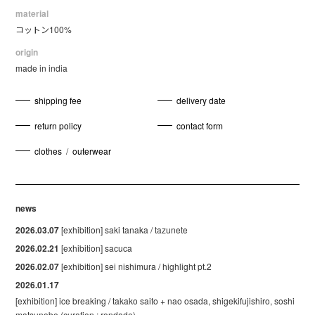
material
コットン100%
origin
made in india
shipping fee
delivery date
return policy
contact form
clothes
/
outerwear
news
2026.03.07
[exhibition] saki tanaka / tazunete
2026.02.21
[exhibition] sacuca
2026.02.07
[exhibition] sei nishimura / highlight pt.2
2026.01.17
[exhibition] ice breaking / takako saito + nao osada, shigekifujishiro, soshi
matsunobe (curation : rondade)