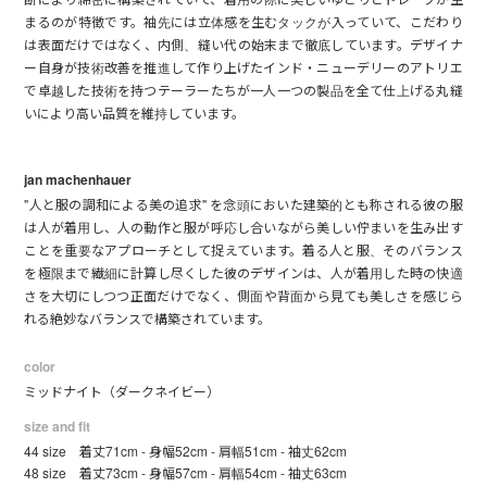
まるのが特徴です。袖先には立体感を生むタックが入っていて、こだわり
は表面だけではなく、内側、縫い代の始末まで徹底しています。デザイナ
ー自身が技術改善を推進して作り上げたインド・ニューデリーのアトリエ
で卓越した技術を持つテーラーたちが一人一つの製品を全て仕上げる丸縫
いにより高い品質を維持しています。
jan machenhauer
"人と服の調和による美の追求" を念頭においた建築的とも称される彼の服
は人が着用し、人の動作と服が呼応し合いながら美しい佇まいを生み出す
ことを重要なアプローチとして捉えています。着る人と服、そのバランス
を極限まで繊細に計算し尽くした彼のデザインは、人が着用した時の快適
さを大切にしつつ正面だけでなく、側面や背面から見ても美しさを感じら
れる絶妙なバランスで構築されています。
color
ミッドナイト（ダークネイビー）
size and fit
44 size 着丈71cm - 身幅52cm - 肩幅51cm - 袖丈62cm
48 size 着丈73cm - 身幅57cm - 肩幅54cm - 袖丈63cm