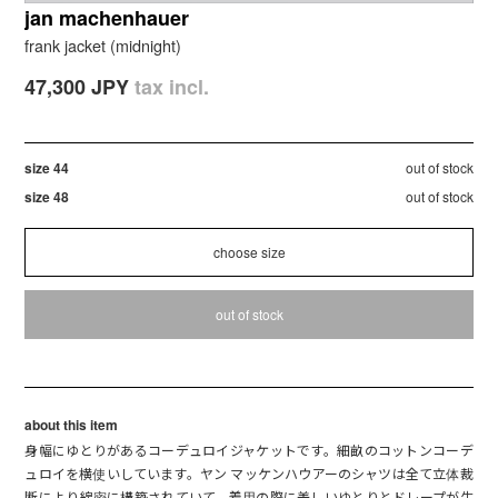
jan machenhauer
frank jacket (midnight)
47,300 JPY
tax incl.
size 44
out of stock
size 48
out of stock
out of stock
about this item
身幅にゆとりがあるコーデュロイジャケットです。細畝のコットンコーデ
ュロイを横使いしています。ヤン マッケンハウアーのシャツは全て立体裁
断により綿密に構築されていて、着用の際に美しいゆとりとドレープが生