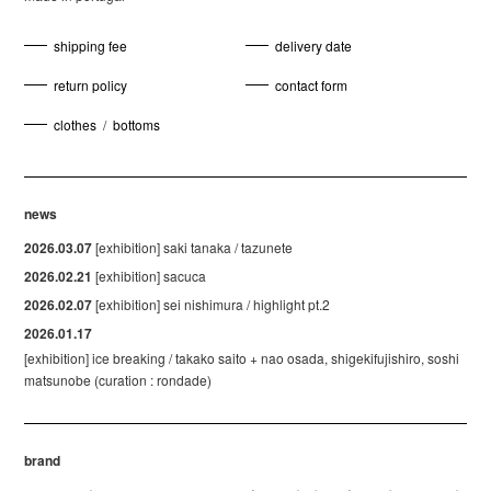
shipping fee
delivery date
return policy
contact form
clothes
/
bottoms
news
2026.03.07
[exhibition] saki tanaka / tazunete
2026.02.21
[exhibition] sacuca
2026.02.07
[exhibition] sei nishimura / highlight pt.2
2026.01.17
[exhibition] ice breaking / takako saito + nao osada, shigekifujishiro, soshi
matsunobe (curation : rondade)
brand