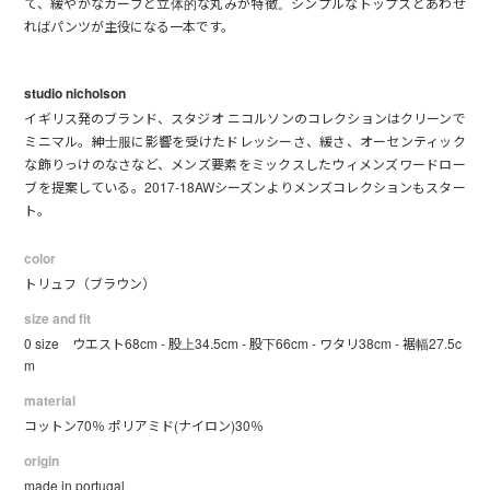
て、緩やかなカーブと立体的な丸みが特徴。シンプルなトップスとあわせ
ればパンツが主役になる一本です。
studio nicholson
イギリス発のブランド、スタジオ ニコルソンのコレクションはクリーンで
ミニマル。紳士服に影響を受けたドレッシーさ、緩さ、オーセンティック
な飾りっけのなさなど、メンズ要素をミックスしたウィメンズワードロー
ブを提案している。2017-18AWシーズンよりメンズコレクションもスター
ト。
color
トリュフ（ブラウン）
size and fit
0 size ウエスト68cm - 股上34.5cm - 股下66cm - ワタリ38cm - 裾幅27.5c
m
material
コットン70％ ポリアミド(ナイロン)30％
origin
made in portugal