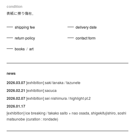
condition
表紙に擦り傷有。
shipping fee
delivery date
return policy
contact form
books
/
art
news
2026.03.07
[exhibition] saki tanaka / tazunete
2026.02.21
[exhibition] sacuca
2026.02.07
[exhibition] sei nishimura / highlight pt.2
2026.01.17
[exhibition] ice breaking / takako saito + nao osada, shigekifujishiro, soshi
matsunobe (curation : rondade)