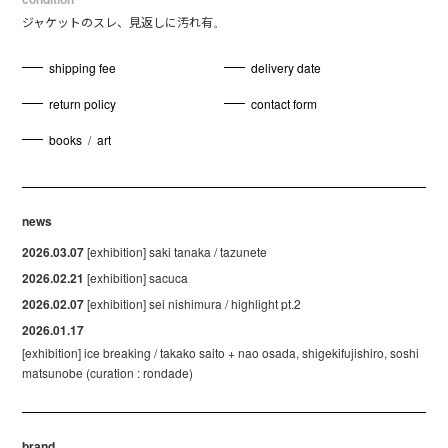
ジャケットのスレ、見返しに汚れ有。
shipping fee
delivery date
return policy
contact form
books
/
art
news
2026.03.07
[exhibition] saki tanaka / tazunete
2026.02.21
[exhibition] sacuca
2026.02.07
[exhibition] sei nishimura / highlight pt.2
2026.01.17
[exhibition] ice breaking / takako saito + nao osada, shigekifujishiro, soshi
matsunobe (curation : rondade)
brand