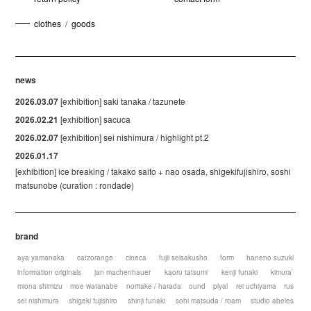
clothes
/
goods
news
2026.03.07
[exhibition] saki tanaka / tazunete
2026.02.21
[exhibition] sacuca
2026.02.07
[exhibition] sei nishimura / highlight pt.2
2026.01.17
[exhibition] ice breaking / takako saito + nao osada, shigekifujishiro, soshi
matsunobe (curation : rondade)
brand
aya yamanaka
catzorange
cineca
fujii seisakusho
form
haneno suzuki
information originals
jan machenhauer
kaoru tatsumi
kenji funaki
kimura`
miona shimizu
moe watanabe
noritake / harada
ound
plyal
rei uchiyama
rus
sei nishimura
shigeki fujishiro
shinji funaki
sohi matsuda / roam
studio abeles