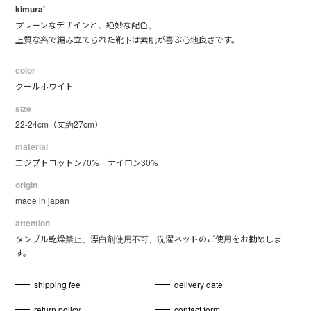
kimura`
プレーンなデザインと、絶妙な配色。
上質な糸で編み立てられた靴下は素肌が喜ぶ心地良さです。
color
クールホワイト
size
22-24cm（丈約27cm）
material
エジプトコットン70% ナイロン30%
origin
made in japan
attention
タンブル乾燥禁止、漂白剤使用不可、洗濯ネットのご使用をお勧めしま
す。
shipping fee
delivery date
return policy
contact form