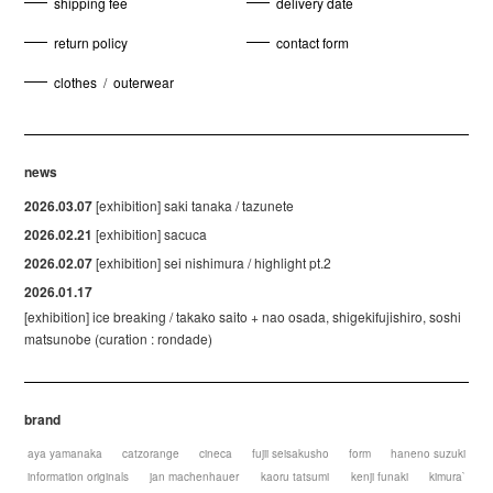
shipping fee
delivery date
return policy
contact form
clothes
/
outerwear
news
2026.03.07
[exhibition] saki tanaka / tazunete
2026.02.21
[exhibition] sacuca
2026.02.07
[exhibition] sei nishimura / highlight pt.2
2026.01.17
[exhibition] ice breaking / takako saito + nao osada, shigekifujishiro, soshi
matsunobe (curation : rondade)
brand
aya yamanaka
catzorange
cineca
fujii seisakusho
form
haneno suzuki
information originals
jan machenhauer
kaoru tatsumi
kenji funaki
kimura`