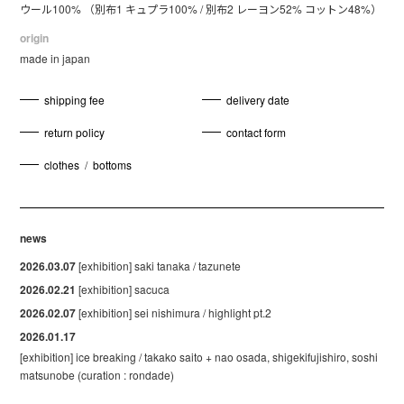
ウール100% （別布1 キュプラ100% / 別布2 レーヨン52% コットン48%）
origin
made in japan
shipping fee
delivery date
return policy
contact form
clothes
/
bottoms
news
2026.03.07
[exhibition] saki tanaka / tazunete
2026.02.21
[exhibition] sacuca
2026.02.07
[exhibition] sei nishimura / highlight pt.2
2026.01.17
[exhibition] ice breaking / takako saito + nao osada, shigekifujishiro, soshi
matsunobe (curation : rondade)