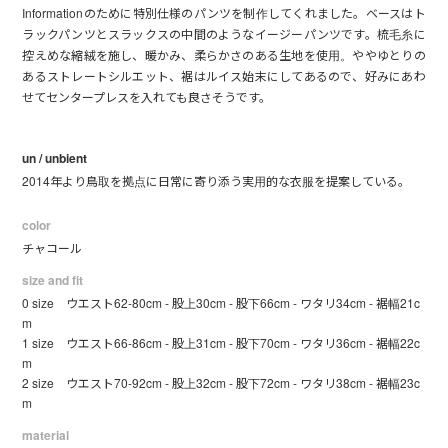
Informationのために特別仕様のパンツを制作してくれました。ベースはト
ラックパンツとスラックスの中間のようなイージーパンツです。梳毛糸に
控えめな縮絨を施し、暖かみ、柔らかさのある生地を使用。ややゆとりの
あるストレートシルエット、裾はルイス始末にしてあるので、好みにあわ
せてセンタープレスを入れても良さそうです。
un / unbient
2014年より鳥取を拠点に日常に寄り添う実用的な衣服を提案している。
color
チャコール
size and fit
0 size ウエスト62-80cm - 股上30cm - 股下66cm - ワタリ34cm - 裾幅21c
m
1 size ウエスト66-86cm - 股上31cm - 股下70cm - ワタリ36cm - 裾幅22c
m
2 size ウエスト70-92cm - 股上32cm - 股下72cm - ワタリ38cm - 裾幅23c
m
material