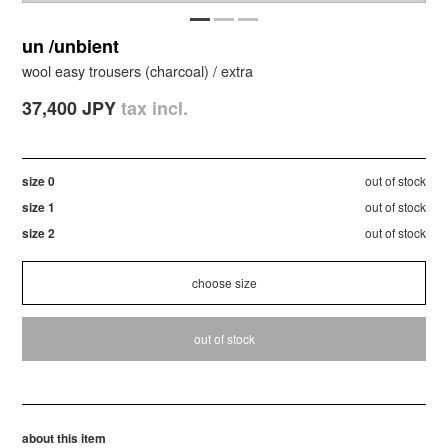
un /unbient
wool easy trousers (charcoal) / extra
37,400 JPY
tax incl.
size 0
out of stock
size 1
out of stock
size 2
out of stock
out of stock
about this item