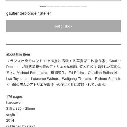
gautier deblonde / atelier
out of stock
about this item
フランス出身でロンドンを拠点に活動する写真家・映像作家、Gautier
Deblondeが現代美術作家のアトリエを8年間に渡って巡り撮影した写真集
です。Michael Borremans、草間彌生、Ed Rusha、Christian Boltanski、
Luc Tuymans、Laurence Weiner、Wolfgang Tillmans、Richard Serraな
ど...69の無人のアトリエが進行中の作品と共に収録されています。
176 pages
hardcover
315 x 390 × 25mm
english
2014
published by steidl