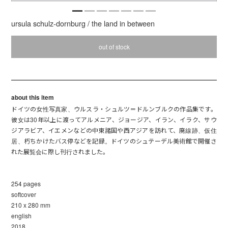
ursula schulz-dornburg / the land in between
out of stock
about this item
ドイツの女性写真家、ウルスラ・シュルツ＝ドルンブルクの作品集です。
彼女は30年以上に渡ってアルメニア、ジョージア、イラン、イラク、サウ
ジアラビア、イエメンなどの中東諸国や西アジアを訪れて、廃線跡、仮住
居、朽ちかけたバス停などを記録。ドイツのシュテーデル美術館で開催さ
れた展覧会に際し刊行されました。
254 pages
softcover
210 x 280 mm
english
2018