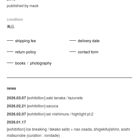
published by mack
condition
美品
shipping fee
delivery date
return policy
contact form
books
/
photography
news
2026.03.07
[exhibition] saki tanaka / tazunete
2026.02.21
[exhibition] sacuca
2026.02.07
[exhibition] sei nishimura / highlight pt.2
2026.01.17
[exhibition] ice breaking / takako saito + nao osada, shigekifujishiro, soshi
matsunobe (curation : rondade)