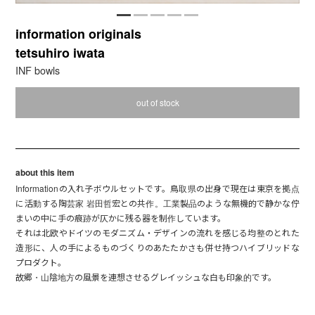
information originals
tetsuhiro iwata
INF bowls
out of stock
about this item
Informationの入れ子ボウルセットです。鳥取県の出身で現在は東京を拠点
に活動する陶芸家 岩田哲宏との共作。工業製品のような無機的で静かな佇
まいの中に手の痕跡が仄かに残る器を制作しています。
それは北欧やドイツのモダニズム・デザインの流れを感じる均整のとれた
造形に、人の手によるものづくりのあたたかさも併せ持つハイブリッドな
プロダクト。
故郷・山陰地方の風景を連想させるグレイッシュな白も印象的です。