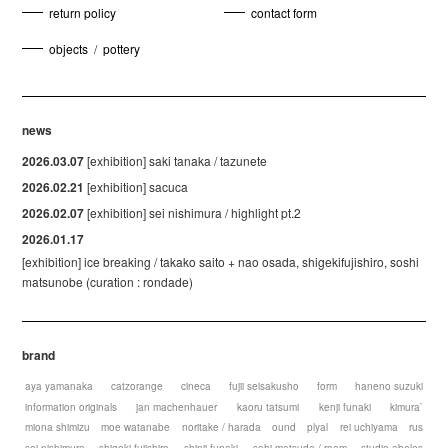
return policy
contact form
objects
/
pottery
news
2026.03.07
[exhibition] saki tanaka / tazunete
2026.02.21
[exhibition] sacuca
2026.02.07
[exhibition] sei nishimura / highlight pt.2
2026.01.17
[exhibition] ice breaking / takako saito + nao osada, shigekifujishiro, soshi
matsunobe (curation : rondade)
brand
aya yamanaka
catzorange
cineca
fujii seisakusho
form
haneno suzuki
information originals
jan machenhauer
kaoru tatsumi
kenji funaki
kimura`
miona shimizu
moe watanabe
noritake / harada
ound
plyal
rei uchiyama
rus
sei nishimura
shigeki fujishiro
shinji funaki
sohi matsuda / roam
studio abeles