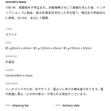
tetsuhiro iwata
1981年、鳥取県米子市生まれ。京都精華大学にて建築を学んだ後、インテ
リアショップに勤務、栃木県窯業指導所へ入所を経て、陶芸家の伊藤環氏
に師事。2019年、東京にて開窯。
color
ホワイト
size
約 φ90mm x 40mm / 約 φ122mm x 45mm / 約 φ155mm x 50mm
material
半磁器
origin
handcrafted in tokyo
attention
ハンドメイドのため、形やサイズ、風合いに多少の個体差があります。器
の表面に黒点（土の中の鉄分）が見られる場合がございます。
shipping fee
delivery date