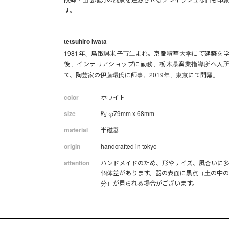
す。
tetsuhiro iwata
1981年、鳥取県米子市生まれ。京都精華大学にて建築を
後、インテリアショップに勤務、栃木県窯業指導所へ入
て、陶芸家の伊藤環氏に師事。2019年、東京にて開窯。
color
ホワイト
size
約 φ79mm x 68mm
material
半磁器
origin
handcrafted in tokyo
attention
ハンドメイドのため、形やサイズ、風合いに
個体差があります。器の表面に黒点（土の中
分）が見られる場合がございます。