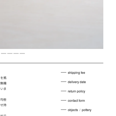
shipping fee
京を拠
delivery date
な無機
ていま
return policy
る均整
contact form
併せ持
objects
/
pottery
象的で