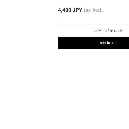
4,400 JPY
tax incl.
only 1 left in stock
add to cart