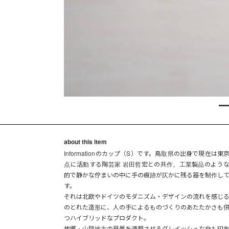
about this item
Informationのカップ（S）です。鳥取県の出身で現在は東
点に活動する陶芸家 岩田哲宏との共作。工業製品のよう
的で静かな佇まいの中に手の痕跡が仄かに残る器を制作し
す。
それは北欧やドイツのモダニズム・デザインの流れを感じ
のとれた造形に、人の手によるものづくりのあたたかさも
つハイブリッドなプロダクト。
故郷・山陰地方の風景を連想させるグレイッシュな白も印