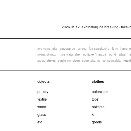
2026.01.17
[exhibition] ice breaking / taka
aya yamanaka
catzorange
cineca
fujii seisakusho
form
haneno
miona shimizu
moe watanabe
noritake / harada
ound
plyal
r
studio abeles
studio nicholson
sueo takahiro
tensegritylab.
tetsu
objects
clothes
pottery
outerwear
textile
tops
wood
bottoms
glass
knit
etc
goods