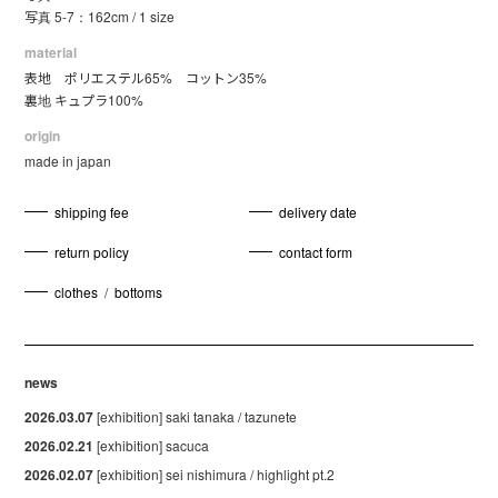
写真 5-7：162cm / 1 size
material
表地 ポリエステル65% コットン35%
裏地 キュプラ100%
origin
made in japan
shipping fee
delivery date
return policy
contact form
clothes
/
bottoms
news
2026.03.07
[exhibition] saki tanaka / tazunete
2026.02.21
[exhibition] sacuca
2026.02.07
[exhibition] sei nishimura / highlight pt.2