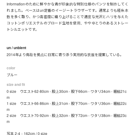
Informationのために鮮やかな青が印象的な特別仕様のパンツを制作してく
れました。ベースはun定番のイージートラウザーです。通常よりも経糸本
数を多く取り、かつ高密度に織り上げることで適度な光沢とハリを与えた
コットンポリエステルのブロード生地を使用。ややゆとりのあるストレー
トシルエットです。
un / unbient
2014年より鳥取を拠点に日常に寄り添う実用的な衣服を提案している。
color
ブルー
size and fit
0 size ウエスト62-80cm - 股上30cm - 股下66cm - ワタリ34cm - 裾幅21c
m
1 size ウエスト66-86cm - 股上31cm - 股下70cm - ワタリ36cm - 裾幅22c
m
2 size ウエスト70-92cm - 股上32cm - 股下72cm - ワタリ38cm - 裾幅23c
m
写真 2-4：162cm / 0 size