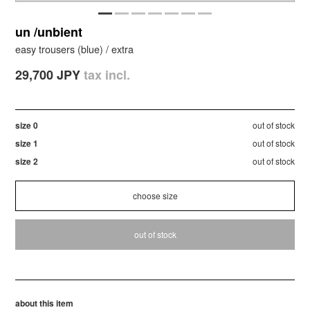
un /unbient
easy trousers (blue) / extra
29,700 JPY
tax incl.
size 0
out of stock
size 1
out of stock
size 2
out of stock
out of stock
about this item