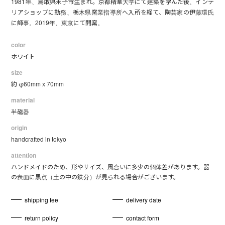
1981年、鳥取県米子市生まれ。京都精華大学にて建築を学んだ後、インテ
リアショップに勤務、栃木県窯業指導所へ入所を経て、陶芸家の伊藤環氏
に師事。2019年、東京にて開窯。
color
ホワイト
size
約 φ60mm x 70mm
material
半磁器
origin
handcrafted in tokyo
attention
ハンドメイドのため、形やサイズ、風合いに多少の個体差があります。器
の表面に黒点（土の中の鉄分）が見られる場合がございます。
shipping fee
delivery date
return policy
contact form