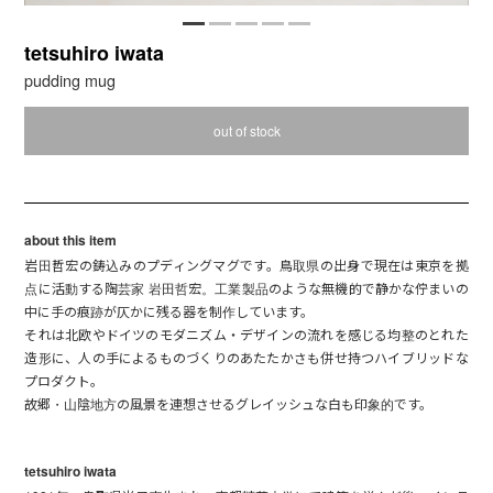
tetsuhiro iwata
pudding mug
out of stock
about this item
岩田哲宏の鋳込みのプディングマグです。鳥取県の出身で現在は東京を拠
点に活動する陶芸家 岩田哲宏。工業製品のような無機的で静かな佇まいの
中に手の痕跡が仄かに残る器を制作しています。
それは北欧やドイツのモダニズム・デザインの流れを感じる均整のとれた
造形に、人の手によるものづくりのあたたかさも併せ持つハイブリッドな
プロダクト。
故郷・山陰地方の風景を連想させるグレイッシュな白も印象的です。
tetsuhiro iwata