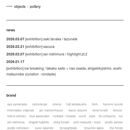
objects
/
pottery
news
2026.03.07
[exhibition] saki tanaka / tazunete
2026.02.21
[exhibition] sacuca
2026.02.07
[exhibition] sei nishimura / highlight pt.2
2026.01.17
[exhibition] ice breaking / takako saito + nao osada, shigekifujishiro, soshi
matsunobe (curation : rondade)
brand
aya yamanaka
catzorange
cineca
fujii seisakusho
form
haneno suzuki
information originals
jan machenhauer
kaoru tatsumi
kenji funaki
kimura`
miona shimizu
moe watanabe
noritake / harada
ound
plyal
rei uchiyama
rus
sei nishimura
shigeki fujishiro
shinji funaki
sohi matsuda / roam
studio abeles
studio nicholson
sueo takahiro
tensegritylab.
tetsuhiro iwata
the hinoki