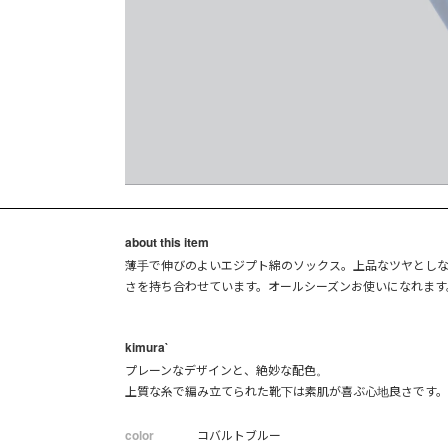
about this item
薄手で伸びのよいエジプト綿のソックス。上品なツヤとし
さを持ち合わせています。オールシーズンお使いになれます
kimura`
プレーンなデザインと、絶妙な配色。
上質な糸で編み立てられた靴下は素肌が喜ぶ心地良さです
color
コバルトブルー