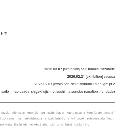
ットの
2026.03.07
[exhibition] saki tanaka / tazunete
2026.02.21
[exhibition] sacuca
2026.02.07
[exhibition] sei nishimura / highlight pt.2
ko saito + nao osada, shigekifujishiro, soshi matsunobe (curation : rondade)
 suzuki
information originals
jan machenhauer
kaoru tatsumi
kenji funaki
kimura`
ei uchiyama
rus
sei nishimura
shigeki fujishiro
shinji funaki
sohi matsuda / roam
hiro iwata
the hinoki
tomoko inaba
tuki
un /unbient
yukiko hino