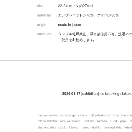
size
22-24cm（丈約27cm）
material
エジプトコットン70% ナイロン30%
origin
made in japan
attention
タンブル乾燥禁止、漂白剤使用不可、洗濯ネ
ご使用をお勧めします。
2026.01.17
[exhibition] ice breaking / taka
aya yamanaka
catzorange
cineca
fujii seisakusho
form
haneno
miona shimizu
moe watanabe
noritake / harada
ound
plyal
r
studio abeles
studio nicholson
sueo takahiro
tensegritylab.
tetsu