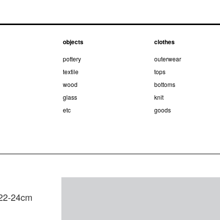
objects
clothes
pottery
outerwear
textile
tops
wood
bottoms
glass
knit
etc
goods
 22-24cm