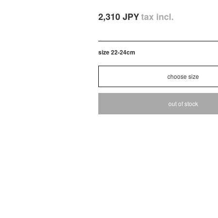
2,310 JPY
tax incl.
size 22-24cm
out of stock