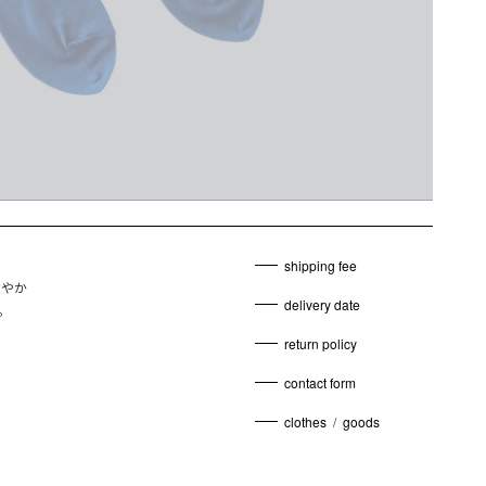
shipping fee
なやか
delivery date
。
return policy
contact form
clothes
/
goods
。