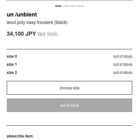
un /unbient
wool poly easy trousers (black)
34,100 JPY
tax incl.
size 0
out of stock
size 1
out of stock
size 2
out of stock
out of stock
about this item