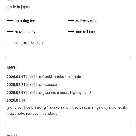
made in japan
shipping fee
delivery date
return policy
contact form
clothes
/
bottoms
news
2026.03.07
[exhibition] saki tanaka / tazunete
2026.02.21
[exhibition] sacuca
2026.02.07
[exhibition] sei nishimura / highlight pt.2
2026.01.17
[exhibition] ice breaking / takako saito + nao osada, shigekifujishiro, soshi
matsunobe (curation : rondade)
brand