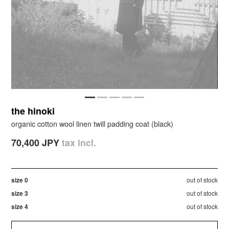
the hinoki
organic cotton wool linen twill padding coat (black)
70,400 JPY
tax incl.
size 0
out of stock
size 3
out of stock
size 4
out of stock