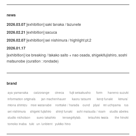
news
2026.03.07
[exhibition] saki tanaka / tazunete
2026.02.21
[exhibition] sacuca
2026.02.07
[exhibition] sei nishimura / highlight pt.2
2026.01.17
[exhibition] ice breaking / takako saito + nao osada, shigekifujishiro, soshi
matsunobe (curation : rondade)
brand
aya yamanaka
catzorange
cineca
fujii seisakusho
form
haneno suzuki
information originals
jan machenhauer
kaoru tatsumi
kenji funaki
kimura`
miona shimizu
moe watanabe
noritake / harada
ound
plyal
rei uchiyama
rus
sei nishimura
shigeki fujishiro
shinji funaki
sohi matsuda / roam
studio abeles
studio nicholson
sueo takahiro
tensegritylab.
tetsuhiro iwata
the hinoki
tomoko inaba
tuki
un /unbient
yukiko hino