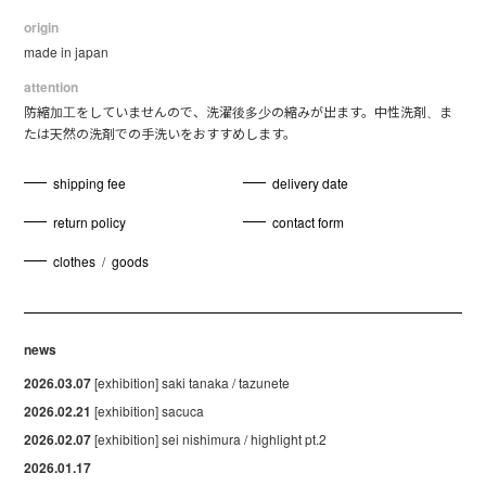
origin
made in japan
attention
防縮加工をしていませんので、洗濯後多少の縮みが出ます。中性洗剤、ま
たは天然の洗剤での手洗いをおすすめします。
shipping fee
delivery date
return policy
contact form
clothes
/
goods
news
2026.03.07
[exhibition] saki tanaka / tazunete
2026.02.21
[exhibition] sacuca
2026.02.07
[exhibition] sei nishimura / highlight pt.2
2026.01.17