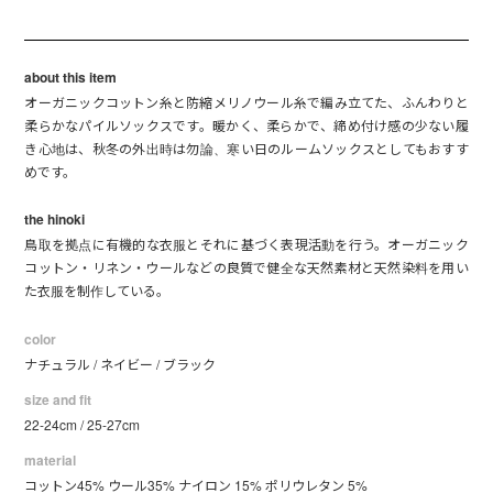
about this item
オーガニックコットン糸と防縮メリノウール糸で編み立てた、ふんわりと
柔らかなパイルソックスです。暖かく、柔らかで、締め付け感の少ない履
き心地は、秋冬の外出時は勿論、寒い日のルームソックスとしてもおすす
めです。
the hinoki
鳥取を拠点に有機的な衣服とそれに基づく表現活動を行う。オーガニック
コットン・リネン・ウールなどの良質で健全な天然素材と天然染料を用い
た衣服を制作している。
color
ナチュラル / ネイビー / ブラック
size and fit
22-24cm / 25-27cm
material
コットン45% ウール35% ナイロン 15% ポリウレタン 5%