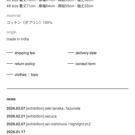
48 size 着丈71cm - 身幅64cm - 肩幅55cm - 袖丈33cm
material
コットン（ポプリン）100%
origin
made in india
shipping fee
delivery date
return policy
contact form
clothes
/
tops
news
2026.03.07
[exhibition] saki tanaka / tazunete
2026.02.21
[exhibition] sacuca
2026.02.07
[exhibition] sei nishimura / highlight pt.2
2026.01.17