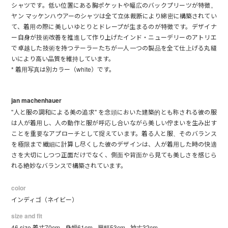
シャツです。低い位置にある胸ポケットや幅広のバックプリーツが特徴。
ヤン マッケンハウアーのシャツは全て立体裁断により綿密に構築されてい
て、着用の際に美しいゆとりとドレープが生まるのが特徴です。デザイナ
ー自身が技術改善を推進して作り上げたインド・ニューデリーのアトリエ
で卓越した技術を持つテーラーたちが一人一つの製品を全て仕上げる丸縫
いにより高い品質を維持しています。
* 着用写真は別カラー（white）です。
jan machenhauer
"人と服の調和による美の追求" を念頭においた建築的とも称される彼の服
は人が着用し、人の動作と服が呼応し合いながら美しい佇まいを生み出す
ことを重要なアプローチとして捉えています。着る人と服、そのバランス
を極限まで繊細に計算し尽くした彼のデザインは、人が着用した時の快適
さを大切にしつつ正面だけでなく、側面や背面から見ても美しさを感じら
れる絶妙なバランスで構築されています。
color
インディゴ（ネイビー）
size and fit
46 size 着丈70cm - 身幅61cm - 肩幅53cm - 袖丈32cm