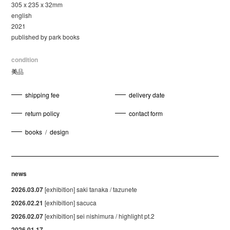
305 x 235 x 32mm
english
2021
published by park books
condition
美品
shipping fee
delivery date
return policy
contact form
books
/
design
news
2026.03.07
[exhibition] saki tanaka / tazunete
2026.02.21
[exhibition] sacuca
2026.02.07
[exhibition] sei nishimura / highlight pt.2
2026.01.17