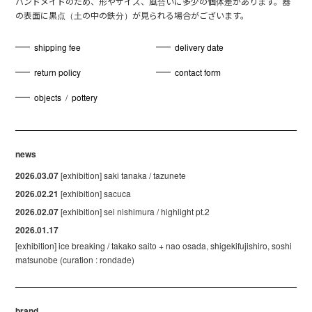
ハンドメイドのため、形やサイズ、風合いに多少の個体差があります。器
の表面に黒点（土の中の鉄分）が見られる場合がございます。
shipping fee
delivery date
return policy
contact form
objects
/
pottery
news
2026.03.07
[exhibition] saki tanaka / tazunete
2026.02.21
[exhibition] sacuca
2026.02.07
[exhibition] sei nishimura / highlight pt.2
2026.01.17
[exhibition] ice breaking / takako saito + nao osada, shigekifujishiro, soshi
matsunobe (curation : rondade)
brand