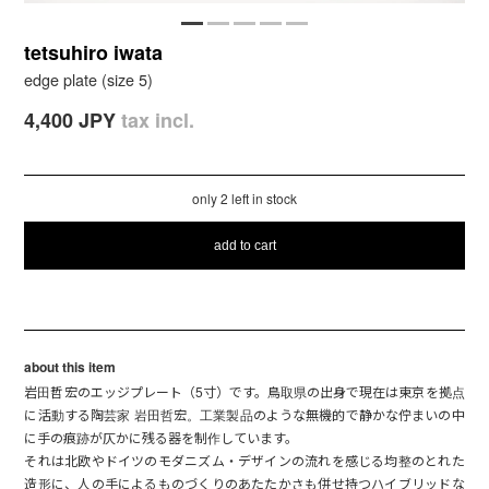
tetsuhiro iwata
edge plate (size 5)
4,400 JPY
tax incl.
only 2 left in stock
add to cart
about this item
岩田哲宏のエッジプレート（5寸）です。鳥取県の出身で現在は東京を拠点
に活動する陶芸家 岩田哲宏。工業製品のような無機的で静かな佇まいの中
に手の痕跡が仄かに残る器を制作しています。
それは北欧やドイツのモダニズム・デザインの流れを感じる均整のとれた
造形に、人の手によるものづくりのあたたかさも併せ持つハイブリッドな