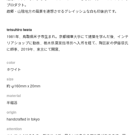
プロダクト。
故郷・山陰地方の風景を連想させるグレイッシュな白も印象的です。
tetsuhiro iwata
1981年、鳥取県米子市生まれ。京都精華大学にて建築を学んだ後、インテ
リアショップに勤務、栃木県窯業指導所へ入所を経て、陶芸家の伊藤環氏
に師事。2019年、東京にて開窯。
color
ホワイト
size
約 φ160mm x 20mm
material
半磁器
origin
handcrafted in tokyo
attention