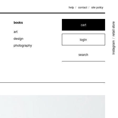
help
contact
site policy
books
retail store
cart
art
design
login
/
instagram
photography