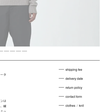
shipping fee
セータ
delivery date
return policy
contact form
ョンは
clothes
/
knit
さ、緩
をミッ