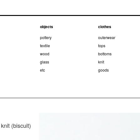
objects
clothes
pottery
outerwear
textile
tops
wood
bottoms
glass
knit
etc
goods
nit (biscuit)