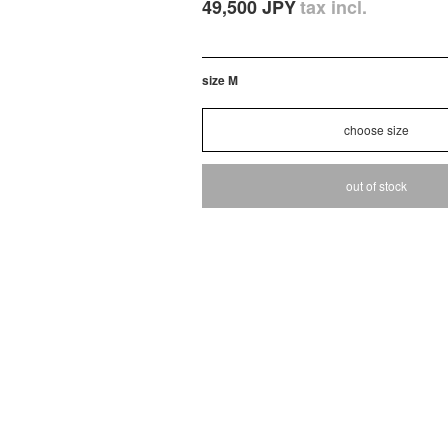
49,500 JPY
tax incl.
size M
out of stock