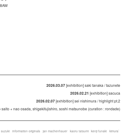
8AW
2026.03.07
[exhibition] saki tanaka / tazunete
2026.02.21
[exhibition] sacuca
2026.02.07
[exhibition] sei nishimura / highlight pt.2
ko saito + nao osada, shigekifujishiro, soshi matsunobe (curation : rondade)
 suzuki
information originals
jan machenhauer
kaoru tatsumi
kenji funaki
kimura`