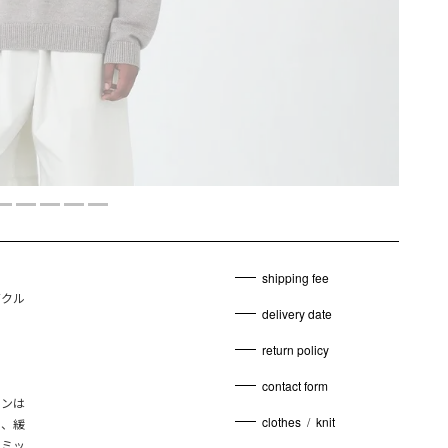
shipping fee
ズクル
delivery date
return policy
contact form
ョンは
clothes
/
knit
さ、緩
をミッ