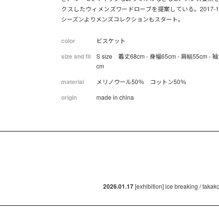
クスしたウィメンズワードローブを提案している。2017-1
シーズンよりメンズコレクションもスタート。
color
ビスケット
size and fit
S size 着丈68cm - 身幅65cm - 肩幅55cm - 
cm
material
メリノウール50％ コットン50％
origin
made in china
2026.01.17
[exhibition] ice breaking / taka