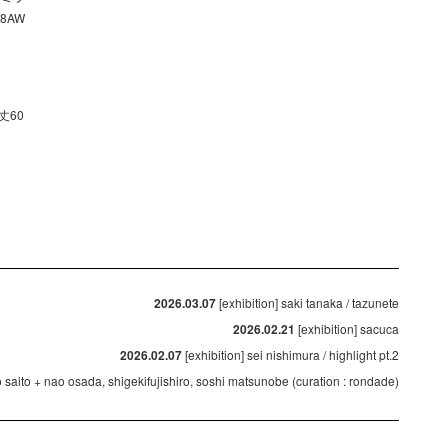
8AW
袖丈60
2026.03.07
[exhibition] saki tanaka / tazunete
2026.02.21
[exhibition] sacuca
2026.02.07
[exhibition] sei nishimura / highlight pt.2
ko saito + nao osada, shigekifujishiro, soshi matsunobe (curation : rondade)