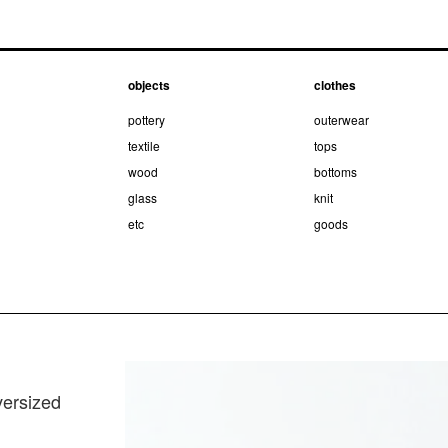
objects
clothes
pottery
outerwear
textile
tops
wood
bottoms
glass
knit
etc
goods
versized