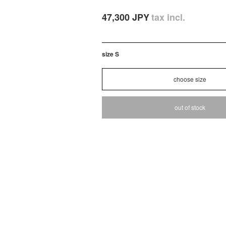
47,300 JPY
tax incl.
size S
out of stock