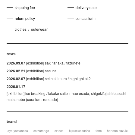
shipping fee
delivery date
return policy
contact form
clothes
/
outerwear
news
2026.03.07
[exhibition] saki tanaka / tazunete
2026.02.21
[exhibition] sacuca
2026.02.07
[exhibition] sei nishimura / highlight pt.2
2026.01.17
[exhibition] ice breaking / takako saito + nao osada, shigekifujishiro, soshi
matsunobe (curation : rondade)
brand
aya yamanaka
catzorange
cineca
fujii seisakusho
form
haneno suzuki