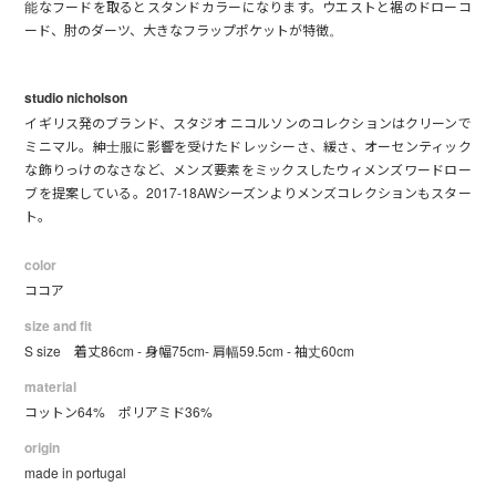
能なフードを取るとスタンドカラーになります。ウエストと裾のドローコ
ード、肘のダーツ、大きなフラップポケットが特徴。
studio nicholson
イギリス発のブランド、スタジオ ニコルソンのコレクションはクリーンで
ミニマル。紳士服に影響を受けたドレッシーさ、緩さ、オーセンティック
な飾りっけのなさなど、メンズ要素をミックスしたウィメンズワードロー
ブを提案している。2017-18AWシーズンよりメンズコレクションもスター
ト。
color
ココア
size and fit
S size 着丈86cm - 身幅75cm- 肩幅59.5cm - 袖丈60cm
material
コットン64% ポリアミド36%
origin
made in portugal