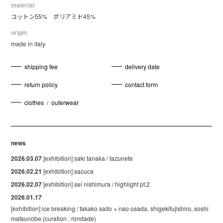
material
コットン55% ポリアミド45%
origin
made in italy
shipping fee
delivery date
return policy
contact form
clothes
/
outerwear
news
2026.03.07
[exhibition] saki tanaka / tazunete
2026.02.21
[exhibition] sacuca
2026.02.07
[exhibition] sei nishimura / highlight pt.2
2026.01.17
[exhibition] ice breaking / takako saito + nao osada, shigekifujishiro, soshi
matsunobe (curation : rondade)