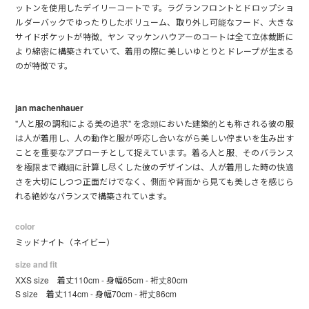
ットンを使用したデイリーコートです。ラグランフロントとドロップショ
ルダーバックでゆったりしたボリューム、取り外し可能なフード、大きな
サイドポケットが特徴。ヤン マッケンハウアーのコートは全て立体裁断に
より綿密に構築されていて、着用の際に美しいゆとりとドレープが生まる
のが特徴です。
jan machenhauer
"人と服の調和による美の追求" を念頭においた建築的とも称される彼の服
は人が着用し、人の動作と服が呼応し合いながら美しい佇まいを生み出す
ことを重要なアプローチとして捉えています。着る人と服、そのバランス
を極限まで繊細に計算し尽くした彼のデザインは、人が着用した時の快適
さを大切にしつつ正面だけでなく、側面や背面から見ても美しさを感じら
れる絶妙なバランスで構築されています。
color
ミッドナイト（ネイビー）
size and fit
XXS size 着丈110cm - 身幅65cm - 裄丈80cm
S size 着丈114cm - 身幅70cm - 裄丈86cm