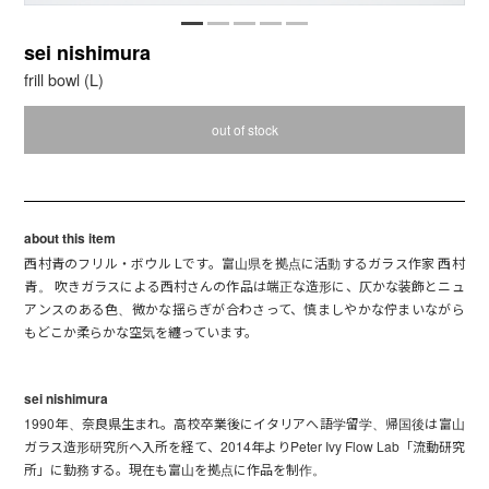
sei nishimura
frill bowl (L)
out of stock
about this item
西村青のフリル・ボウル Lです。富山県を拠点に活動するガラス作家 西村
青。 吹きガラスによる西村さんの作品は端正な造形に、仄かな装飾とニュ
アンスのある色、微かな揺らぎが合わさって、慎ましやかな佇まいながら
もどこか柔らかな空気を纏っています。
sei nishimura
1990年、奈良県生まれ。高校卒業後にイタリアへ語学留学、帰国後は富山
ガラス造形研究所へ入所を経て、2014年よりPeter Ivy Flow Lab「流動研究
所」に勤務する。現在も富山を拠点に作品を制作。