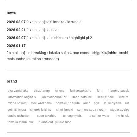
news
2026.03.07
[exhibition] saki tanaka / tazunete
2026.02.21
[exhibition] sacuca
2026.02.07
[exhibition] sei nishimura / highlight pt.2
2026.01.17
[exhibition] ice breaking / takako saito + nao osada, shigekifujishiro, soshi
matsunobe (curation : rondade)
brand
aya yamanaka
catzorange
cineca
fujii seisakusho
form
haneno suzuki
information originals
jan machenhauer
kaoru tatsumi
kenji funaki
kimura`
miona shimizu
moe watanabe
noritake / harada
ound
plyal
rei uchiyama
rus
sei nishimura
shigeki fujishiro
shinji funaki
sohi matsuda / roam
studio abeles
studio nicholson
sueo takahiro
tensegritylab.
tetsuhiro iwata
the hinoki
tomoko inaba
tuki
un /unbient
yukiko hino