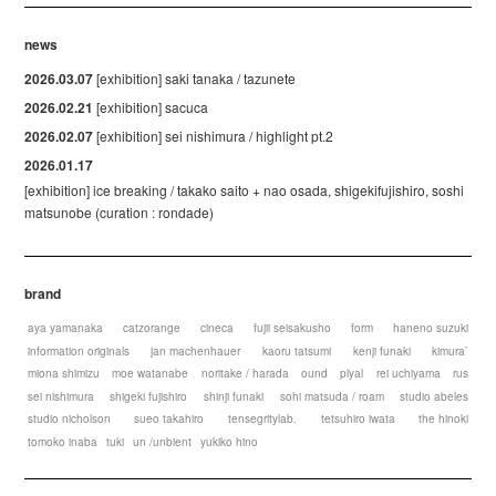
news
2026.03.07
[exhibition] saki tanaka / tazunete
2026.02.21
[exhibition] sacuca
2026.02.07
[exhibition] sei nishimura / highlight pt.2
2026.01.17
[exhibition] ice breaking / takako saito + nao osada, shigekifujishiro, soshi
matsunobe (curation : rondade)
brand
aya yamanaka
catzorange
cineca
fujii seisakusho
form
haneno suzuki
information originals
jan machenhauer
kaoru tatsumi
kenji funaki
kimura`
miona shimizu
moe watanabe
noritake / harada
ound
plyal
rei uchiyama
rus
sei nishimura
shigeki fujishiro
shinji funaki
sohi matsuda / roam
studio abeles
studio nicholson
sueo takahiro
tensegritylab.
tetsuhiro iwata
the hinoki
tomoko inaba
tuki
un /unbient
yukiko hino