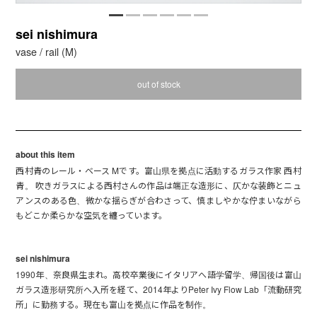
sei nishimura
vase / rail (M)
out of stock
about this item
西村青のレール・ベース Mです。富山県を拠点に活動するガラス作家 西村
青。 吹きガラスによる西村さんの作品は端正な造形に、仄かな装飾とニュ
アンスのある色、微かな揺らぎが合わさって、慎ましやかな佇まいながら
もどこか柔らかな空気を纏っています。
sei nishimura
1990年、奈良県生まれ。高校卒業後にイタリアへ語学留学、帰国後は富山
ガラス造形研究所へ入所を経て、2014年よりPeter Ivy Flow Lab「流動研究
所」に勤務する。現在も富山を拠点に作品を制作。