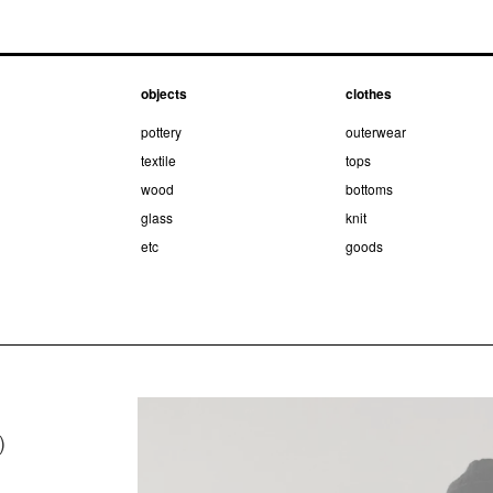
objects
clothes
pottery
outerwear
textile
tops
wood
bottoms
glass
knit
etc
goods
)