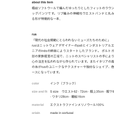
about this item
極細ソフトウールで編んだゆったりとしたフィットのラウ
ッグパンツです。リブ編みの伸縮性ウエストバンドと丸
る形が特徴的な一本。
rus
「現代の社会規範にとらわれないミューズたちのために」
rusはニットウェアデザイナーのpatiとインダストリアル
ニアのinésの姉妹によりスタートしたブランド。 ポルト
部の家族経営の工場で、ニットのスペシャリストの手によ
心の注意を払われながら作られています。またイタリアの
の糸がrusのユニークなテクスチャーや独特なシェイプ、
ースになっています。
color
インク（ブラック）
size and fit
S size ウエスト62 - 72cm - 股上35cm - 股下
- ワタリ28cm - 裾幅16cm
material
エクストラファインメリノウール100%
origin
made in portugal