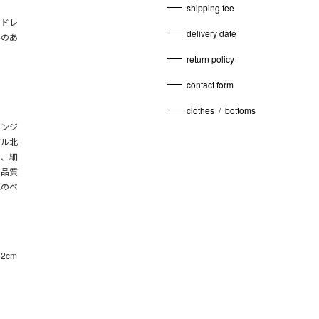
shipping fee
ンドレ
delivery date
みのあ
return policy
contact form
clothes
/
bottoms
エンジ
ガル北
り、細
高品質
色のベ
62cm