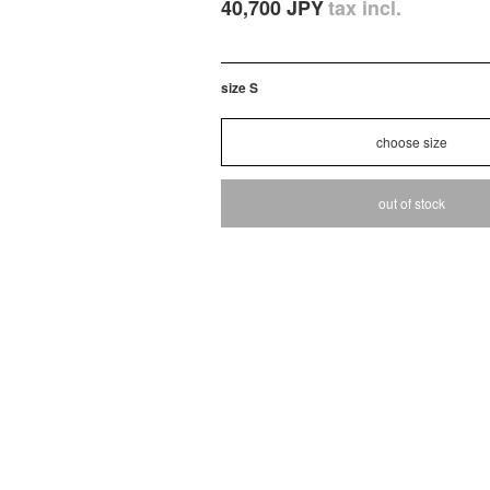
40,700 JPY
tax incl.
size S
out of stock