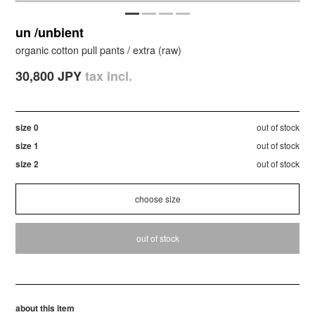
un /unbient
organic cotton pull pants / extra (raw)
30,800 JPY
tax incl.
size 0
out of stock
size 1
out of stock
size 2
out of stock
out of stock
about this item