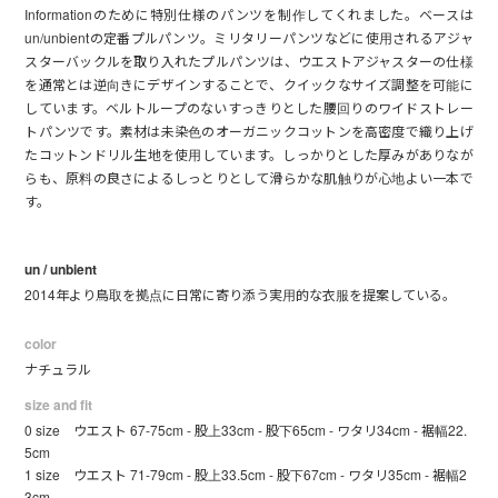
Informationのために特別仕様のパンツを制作してくれました。ベースは
un/unbientの定番プルパンツ。ミリタリーパンツなどに使用されるアジャ
スターバックルを取り入れたプルパンツは、ウエストアジャスターの仕様
を通常とは逆向きにデザインすることで、クイックなサイズ調整を可能に
しています。ベルトループのないすっきりとした腰回りのワイドストレー
トパンツです。素材は未染色のオーガニックコットンを高密度で織り上げ
たコットンドリル生地を使用しています。しっかりとした厚みがありなが
らも、原料の良さによるしっとりとして滑らかな肌触りが心地よい一本で
す。
un / unbient
2014年より鳥取を拠点に日常に寄り添う実用的な衣服を提案している。
color
ナチュラル
size and fit
0 size ウエスト 67-75cm - 股上33cm - 股下65cm - ワタリ34cm - 裾幅22.
5cm
1 size ウエスト 71-79cm - 股上33.5cm - 股下67cm - ワタリ35cm - 裾幅2
3cm