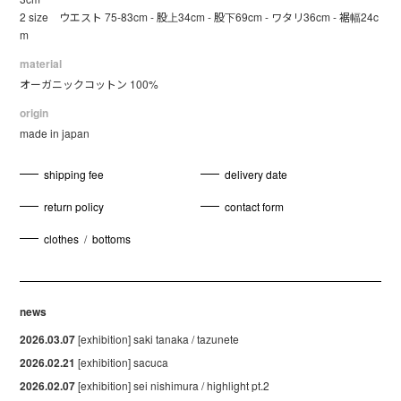
2 size ウエスト 75-83cm - 股上34cm - 股下69cm - ワタリ36cm - 裾幅24c
m
material
オーガニックコットン 100%
origin
made in japan
shipping fee
delivery date
return policy
contact form
clothes
/
bottoms
news
2026.03.07
[exhibition] saki tanaka / tazunete
2026.02.21
[exhibition] sacuca
2026.02.07
[exhibition] sei nishimura / highlight pt.2