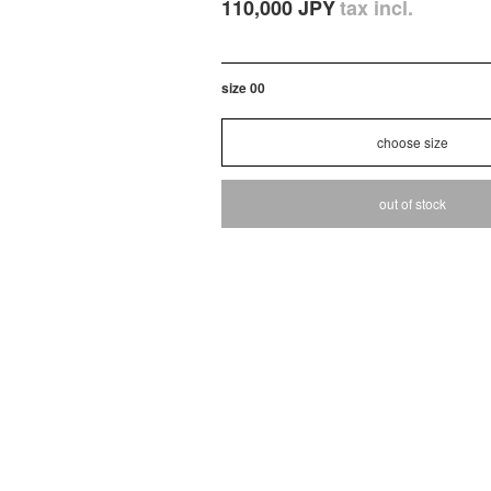
110,000 JPY
tax incl.
size 00
out of stock