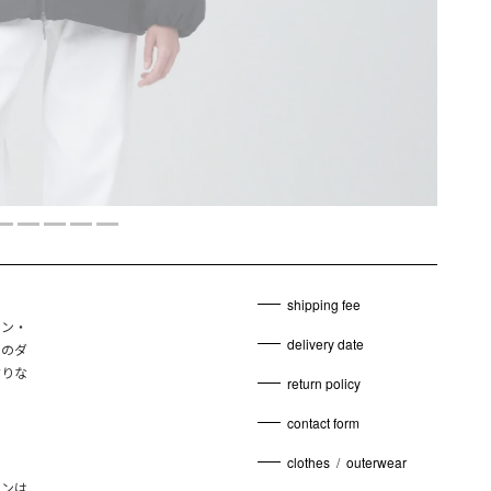
shipping fee
ロン・
delivery date
トのダ
ぷりな
return policy
contact form
clothes
/
outerwear
ョンは