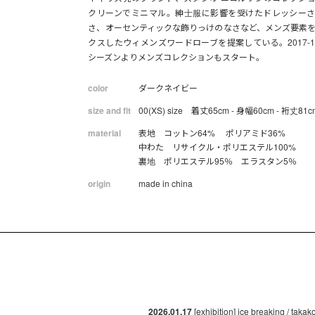
クリーンでミニマル。紳士服に影響を受けたドレッシー
さ、オーセンティックな飾りっけのなさなど、メンズ要素
クスしたウィメンズワードローブを提案している。2017-1
シーズンよりメンズコレクションもスタート。
color
ダークネイビー
size and fit
00(XS) size 着丈65cm - 身幅60cm - 裄丈81c
material
表地 コットン64% ポリアミド36%
中わた リサイクル・ポリエステル100%
裏地 ポリエステル95％ エラスタン5％
origin
made in china
2026.01.17
[exhibition] ice breaking / taka