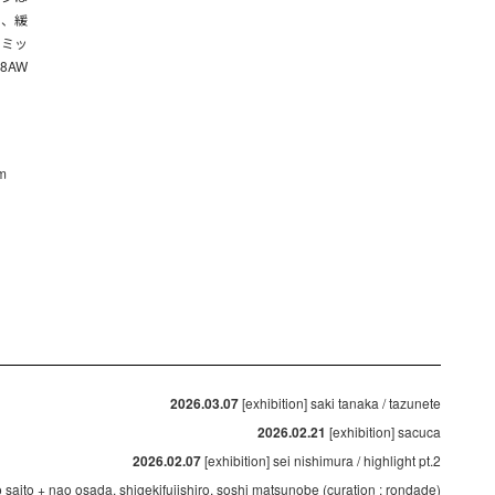
さ、緩
をミッ
8AW
m
2026.03.07
[exhibition] saki tanaka / tazunete
2026.02.21
[exhibition] sacuca
2026.02.07
[exhibition] sei nishimura / highlight pt.2
ko saito + nao osada, shigekifujishiro, soshi matsunobe (curation : rondade)