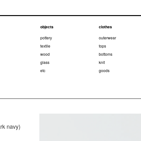
objects
clothes
pottery
outerwear
textile
tops
wood
bottoms
glass
knit
etc
goods
ark navy)