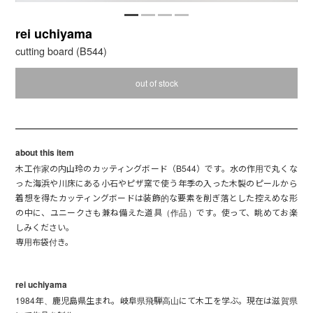
rei uchiyama
cutting board (B544)
out of stock
about this item
木工作家の内山玲のカッティングボード（B544）です。水の作用で丸くな
った海浜や川床にある小石やピザ窯で使う年季の入った木製のピールから
着想を得たカッティングボードは装飾的な要素を削ぎ落とした控えめな形
の中に、ユニークさも兼ね備えた道具（作品）です。使って、眺めてお楽
しみください。
専用布袋付き。
rei uchiyama
1984年、鹿児島県生まれ。岐阜県飛騨高山にて木工を学ぶ。現在は滋賀県