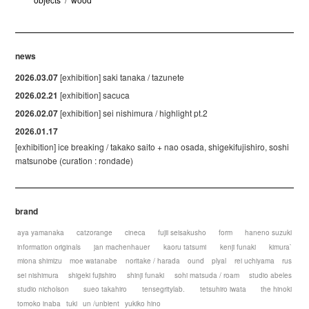
news
2026.03.07
[exhibition] saki tanaka / tazunete
2026.02.21
[exhibition] sacuca
2026.02.07
[exhibition] sei nishimura / highlight pt.2
2026.01.17
[exhibition] ice breaking / takako saito + nao osada, shigekifujishiro, soshi
matsunobe (curation : rondade)
brand
aya yamanaka
catzorange
cineca
fujii seisakusho
form
haneno suzuki
information originals
jan machenhauer
kaoru tatsumi
kenji funaki
kimura`
miona shimizu
moe watanabe
noritake / harada
ound
plyal
rei uchiyama
rus
sei nishimura
shigeki fujishiro
shinji funaki
sohi matsuda / roam
studio abeles
studio nicholson
sueo takahiro
tensegritylab.
tetsuhiro iwata
the hinoki
tomoko inaba
tuki
un /unbient
yukiko hino