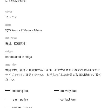
にて作品を制作。
color
ブラック
size
約299mm x 236mm x 18mm
material
栗材、荏胡麻油
origin
handcrafted in shiga
attention
木目や色、表情に個体差があります。形や大きさもそれぞれ違いますので
サイズを必ずご確認ください。 お手入れ方法は付属の取扱説明書をご覧く
ださい。
shipping fee
delivery date
return policy
contact form
objects
/
wood