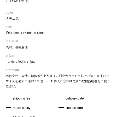
にて作品を制作。
color
ナチュラル
size
約513mm x 164mm x 18mm
material
栗材、荏胡麻油
origin
handcrafted in shiga
attention
木目や色、表情に個体差があります。形や大きさもそれぞれ違いますので
サイズを必ずご確認ください。 お手入れ方法は付属の取扱説明書をご覧く
ださい。
shipping fee
delivery date
return policy
contact form
objects
/
wood