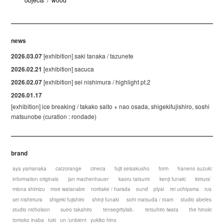
news
2026.03.07
[exhibition] saki tanaka / tazunete
2026.02.21
[exhibition] sacuca
2026.02.07
[exhibition] sei nishimura / highlight pt.2
2026.01.17
[exhibition] ice breaking / takako saito + nao osada, shigekifujishiro, soshi
matsunobe (curation : rondade)
brand
aya yamanaka
catzorange
cineca
fujii seisakusho
form
haneno suzuki
information originals
jan machenhauer
kaoru tatsumi
kenji funaki
kimura`
miona shimizu
moe watanabe
noritake / harada
ound
plyal
rei uchiyama
rus
sei nishimura
shigeki fujishiro
shinji funaki
sohi matsuda / roam
studio abeles
studio nicholson
sueo takahiro
tensegritylab.
tetsuhiro iwata
the hinoki
tomoko inaba
tuki
un /unbient
yukiko hino