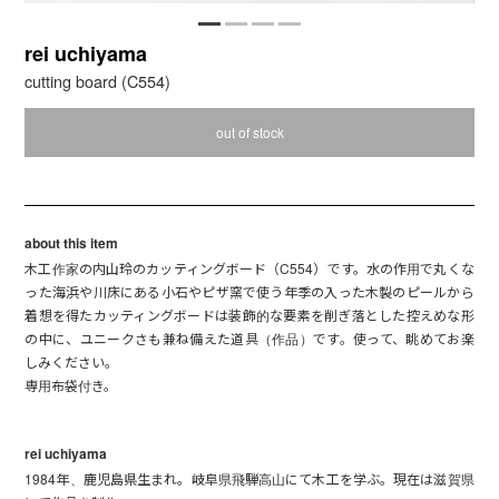
rei uchiyama
cutting board (C554)
out of stock
about this item
木工作家の内山玲のカッティングボード（C554）です。水の作用で丸くな
った海浜や川床にある小石やピザ窯で使う年季の入った木製のピールから
着想を得たカッティングボードは装飾的な要素を削ぎ落とした控えめな形
の中に、ユニークさも兼ね備えた道具（作品）です。使って、眺めてお楽
しみください。
専用布袋付き。
rei uchiyama
1984年、鹿児島県生まれ。岐阜県飛騨高山にて木工を学ぶ。現在は滋賀県