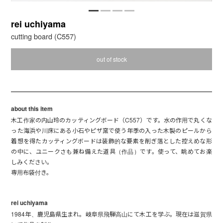
rei uchiyama
cutting board (C557)
out of stock
about this item
木工作家の内山玲のカッティングボード（C557）です。水の作用で丸くな
った海浜や川床にある小石やピザ窯で使う年季の入った木製のピールから
着想を得たカッティングボードは装飾的な要素を削ぎ落とした控えめな形
の中に、ユニークさも兼ね備えた道具（作品）です。使って、眺めてお楽
しみください。
専用布袋付き。
rei uchiyama
1984年、鹿児島県生まれ。岐阜県飛騨高山にて木工を学ぶ。現在は滋賀県