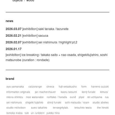
news
2026.03.07
[exhibition] saki tanaka / tazunete
2026.02.21
[exhibition] sacuca
2026.02.07
[exhibition] sei nishimura / highlight pt.2
2026.01.17
[exhibition] ice breaking / takako saito + nao osada, shigekifujishiro, soshi
matsunobe (curation : rondade)
brand
aya yamanaka
catzorange
cineca
fujii seisakusho
form
haneno suzuki
information originals
jan machenhauer
kaoru tatsumi
kenji funaki
kimura`
miona shimizu
moe watanabe
noritake / harada
ound
plyal
rei uchiyama
rus
sei nishimura
shigeki fujishiro
shinji funaki
sohi matsuda / roam
studio abeles
studio nicholson
sueo takahiro
tensegritylab.
tetsuhiro iwata
the hinoki
tomoko inaba
tuki
un /unbient
yukiko hino