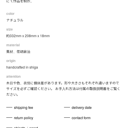
にて作品を制作。
color
ナチュラル
size
約332mm x 208mm x 18mm
material
栗材、荏胡麻油
origin
handcrafted in shiga
attention
木目や色、表情に個体差があります。形や大きさもそれぞれ違いますので
サイズを必ずご確認ください。 お手入れ方法は付属の取扱説明書をご覧く
ださい。
shipping fee
delivery date
return policy
contact form
objects
/
wood