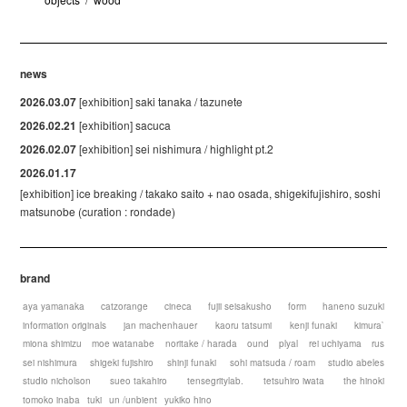
news
2026.03.07
[exhibition] saki tanaka / tazunete
2026.02.21
[exhibition] sacuca
2026.02.07
[exhibition] sei nishimura / highlight pt.2
2026.01.17
[exhibition] ice breaking / takako saito + nao osada, shigekifujishiro, soshi
matsunobe (curation : rondade)
brand
aya yamanaka
catzorange
cineca
fujii seisakusho
form
haneno suzuki
information originals
jan machenhauer
kaoru tatsumi
kenji funaki
kimura`
miona shimizu
moe watanabe
noritake / harada
ound
plyal
rei uchiyama
rus
sei nishimura
shigeki fujishiro
shinji funaki
sohi matsuda / roam
studio abeles
studio nicholson
sueo takahiro
tensegritylab.
tetsuhiro iwata
the hinoki
tomoko inaba
tuki
un /unbient
yukiko hino