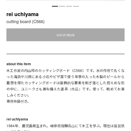
rei uchiyama
cutting board (C566)
out of stock
about this item
木工作家の内山玲のカッティングボード（C566）です。水の作用で丸くな
った海浜や川床にある小石やピザ窯で使う年季の入った木製のピールから
着想を得たカッティングボードは装飾的な要素を削ぎ落とした控えめな形
の中に、ユニークさも兼ね備えた道具（作品）です。使って、眺めてお楽
しみください。
専用布袋付き。
rei uchiyama
1984年、鹿児島県生まれ。岐阜県飛騨高山にて木工を学ぶ。現在は滋賀県