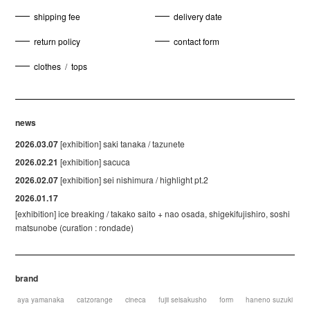
shipping fee
delivery date
return policy
contact form
clothes
/
tops
news
2026.03.07
[exhibition] saki tanaka / tazunete
2026.02.21
[exhibition] sacuca
2026.02.07
[exhibition] sei nishimura / highlight pt.2
2026.01.17
[exhibition] ice breaking / takako saito + nao osada, shigekifujishiro, soshi
matsunobe (curation : rondade)
brand
aya yamanaka
catzorange
cineca
fujii seisakusho
form
haneno suzuki