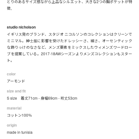
とりのあるサイズ感ながら上品なシルエット、大きな2つの胸ポケットが特
徴。
studio nicholson
イギリス発のブランド、スタジオ ニコルソンのコレクションはクリーンで
ミニマル。紳士服に影響を受けたドレッシーさ、緩さ、オーセンティック
な飾りっけのなさなど、メンズ要素をミックスしたウィメンズワードロー
ブを提案している。2017-18AWシーズンよりメンズコレクションもスター
ト。
color
アーモンド
size and fit
S size 着丈71cm - 身幅69cm - 裄丈53cm
material
コットン100％
origin
made in tunisia