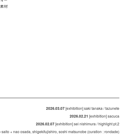
然素材
2026.03.07
[exhibition] saki tanaka / tazunete
2026.02.21
[exhibition] sacuca
2026.02.07
[exhibition] sei nishimura / highlight pt.2
ko saito + nao osada, shigekifujishiro, soshi matsunobe (curation : rondade)