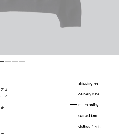
shipping fee
ップセ
delivery date
け、フ
return policy
ルオー
contact form
clothes
/
knit
。オー