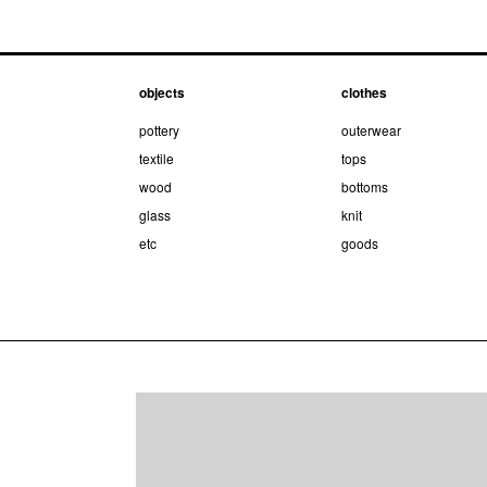
objects
clothes
pottery
outerwear
textile
tops
wood
bottoms
glass
knit
etc
goods