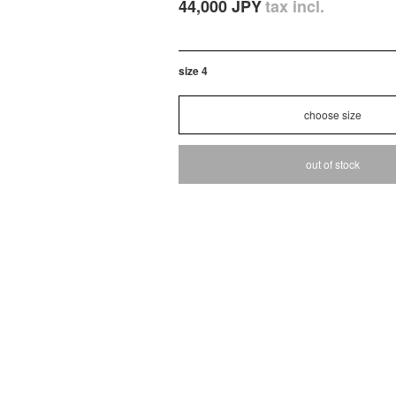
44,000 JPY
tax incl.
size 4
out of stock