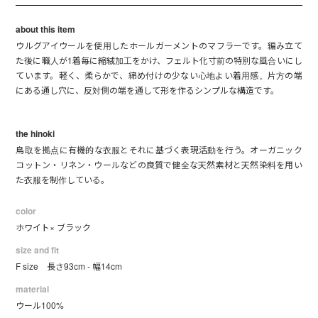
about this item
ウルグアイウールを使用したホールガーメントのマフラーです。編み立て
た後に職人が1着毎に縮絨加工をかけ、フェルト化寸前の特別な風合いにし
ています。軽く、柔らかで、締め付けの少ない心地よい着用感。片方の端
にある通し穴に、反対側の端を通して形を作るシンプルな構造です。
the hinoki
鳥取を拠点に有機的な衣服とそれに基づく表現活動を行う。オーガニック
コットン・リネン・ウールなどの良質で健全な天然素材と天然染料を用い
た衣服を制作している。
color
ホワイト× ブラック
size and fit
F size 長さ93cm - 幅14cm
material
ウール100%