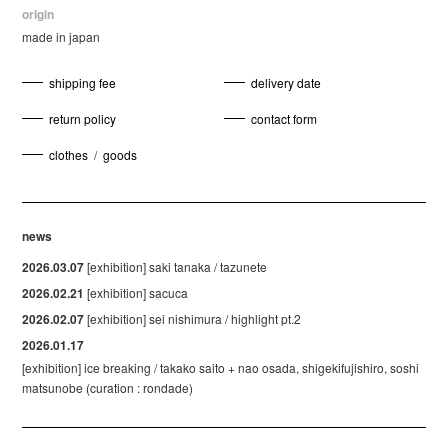
origin
made in japan
shipping fee
delivery date
return policy
contact form
clothes
/
goods
news
2026.03.07
[exhibition] saki tanaka / tazunete
2026.02.21
[exhibition] sacuca
2026.02.07
[exhibition] sei nishimura / highlight pt.2
2026.01.17
[exhibition] ice breaking / takako saito + nao osada, shigekifujishiro, soshi
matsunobe (curation : rondade)