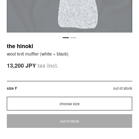
the hinoki
wool knit muffler (white × black)
13,200 JPY
tax incl.
size F
out of stock
out of stock