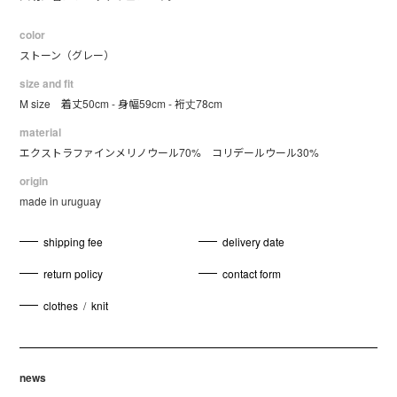
color
ストーン（グレー）
size and fit
M size 着丈50cm - 身幅59cm - 裄丈78cm
material
エクストラファインメリノウール70% コリデールウール30%
origin
made in uruguay
shipping fee
delivery date
return policy
contact form
clothes
/
knit
news