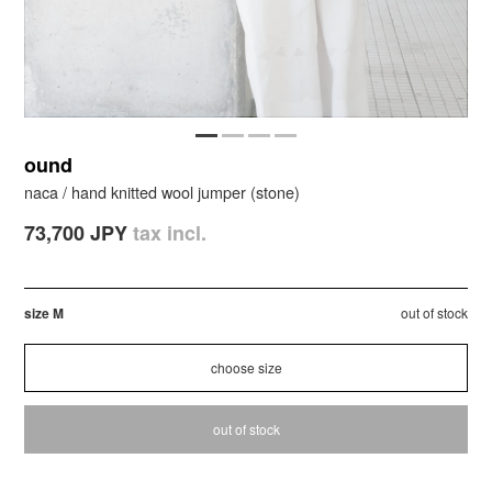
ound
naca / hand knitted wool jumper (stone)
73,700 JPY
tax incl.
size M
out of stock
out of stock