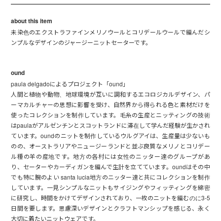
about this item
未染色のエクストラファインメリノウールとコリデールウールで編んだシ
ンプルなデザインのジャージーニットセーターです。
ound
paula delgadoによるプロジェクト「ound」
人間と植物や動物、地球環境が互いに調和するエコロジカルデザイン、パ
ーマカルチャーの思想に影響を受け、自然界から得られる色と素材だけを
使ったコレクションを制作しています。毛糸の生産とニッティングの技術
はpaulaがアルゼンチンとスコットランドに滞在して学んだ経験が生かされ
ています。oundのニットを制作しているウルグアイは、生産量は少ないも
のの、オーストラリアやニュージーランドと並ぶ良質なメリノとコリデー
ル種の羊の産地です。地方の各村には女性のニッター達のグループがあ
り、セーターやカーディガンを編んで生計を立てています。oundはその中
でも特に腕のよい santa lucia地方のニッター達と共にコレクションを制作
しています。一見シンプルなニットもサイジングやフィッティングを綿密
に研究し、時間をかけてデザインされており、一枚のニットを編むのに3-5
日間を要します。思慮深いデザインとクラフトマンシップを感じる、永く
大切に着たいニットウェアです。