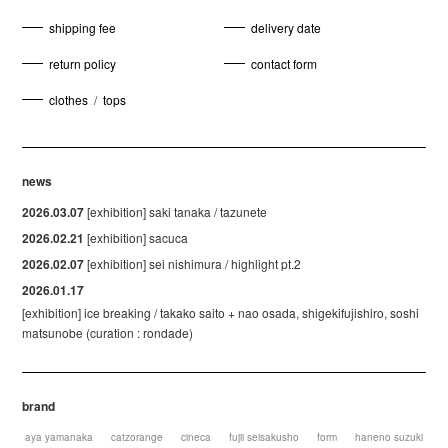
shipping fee
delivery date
return policy
contact form
clothes
/
tops
news
2026.03.07
[exhibition] saki tanaka / tazunete
2026.02.21
[exhibition] sacuca
2026.02.07
[exhibition] sei nishimura / highlight pt.2
2026.01.17
[exhibition] ice breaking / takako saito + nao osada, shigekifujishiro, soshi
matsunobe (curation : rondade)
brand
aya yamanaka
catzorange
cineca
fujii seisakusho
form
haneno suzuki