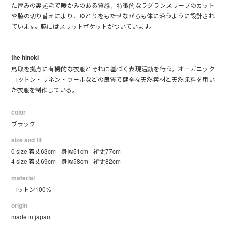
た厚みの裏起毛で暖かみのある質感。特徴的なラグランスリーブのカット
や脇の切り替えにより、ゆとりをもたせながらも体に沿うように設計され
ています。脇にはスリットポケットがついています。
the hinoki
鳥取を拠点に有機的な衣服とそれに基づく表現活動を行う。オーガニック
コットン・リネン・ウールなどの良質で健全な天然素材と天然染料を用い
た衣服を制作している。
color
ブラック
size and fit
0 size 着丈63cm - 身幅51cm - 裄丈77cm
4 size 着丈69cm - 身幅58cm - 裄丈82cm
material
コットン100%
origin
made in japan