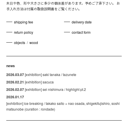
木目や色、形や大きさに多少の個体差があります。予めご了承下さい。 お
手入れ方法は付属の取扱説明書をご覧ください。
shipping fee
delivery date
return policy
contact form
objects
/
wood
news
2026.03.07
[exhibition] saki tanaka / tazunete
2026.02.21
[exhibition] sacuca
2026.02.07
[exhibition] sei nishimura / highlight pt.2
2026.01.17
[exhibition] ice breaking / takako saito + nao osada, shigekifujishiro, soshi
matsunobe (curation : rondade)