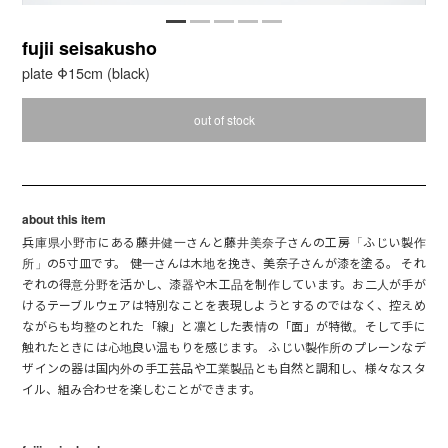
fujii seisakusho
plate Φ15cm (black)
out of stock
about this item
兵庫県小野市にある藤井健一さんと藤井美奈子さんの工房「ふじい製作
所」の5寸皿です。 健一さんは木地を挽き、美奈子さんが漆を塗る。 それ
ぞれの得意分野を活かし、漆器や木工品を制作しています。お二人が手が
けるテーブルウェアは特別なことを表現しようとするのではなく、控えめ
ながらも均整のとれた「線」と凛とした表情の「面」が特徴。そして手に
触れたときには心地良い温もりを感じます。 ふじい製作所のプレーンなデ
ザインの器は国内外の手工芸品や工業製品とも自然と調和し、様々なスタ
イル、組み合わせを楽しむことができます。