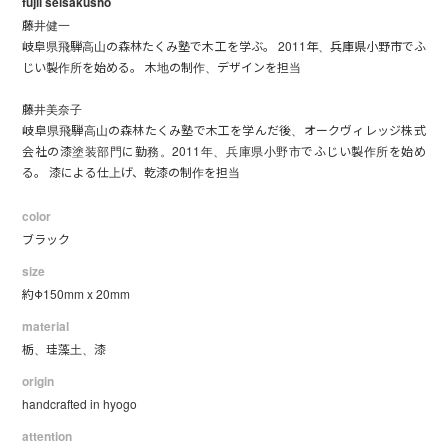
fujii seisakusho
藤井健一
岐阜県飛騨高山の森林たくみ塾で木工を学ぶ。 2011年、兵庫県小野市でふ
じい製作所を始める。 木地の制作、デザインを担当
藤井美奈子
岐阜県飛騨高山の森林たくみ塾で木工を学んだ後、オークヴィレッジ株式
会社の漆塗装部門に勤務。2011年、兵庫県小野市でふじい製作所を始め
る。 漆による仕上げ、乾漆の制作を担当
color
ブラック
size
約Φ150mm x 20mm
material
栃、珪藻土、漆
origin
handcrafted in hyogo
attention