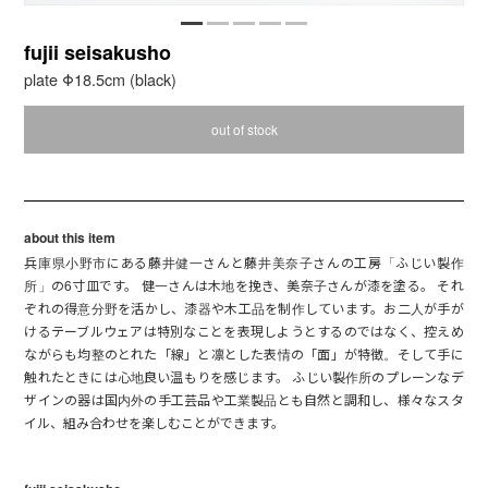
fujii seisakusho
plate Φ18.5cm (black)
out of stock
about this item
兵庫県小野市にある藤井健一さんと藤井美奈子さんの工房「ふじい製作
所」の6寸皿です。 健一さんは木地を挽き、美奈子さんが漆を塗る。 それ
ぞれの得意分野を活かし、漆器や木工品を制作しています。お二人が手が
けるテーブルウェアは特別なことを表現しようとするのではなく、控えめ
ながらも均整のとれた「線」と凛とした表情の「面」が特徴。そして手に
触れたときには心地良い温もりを感じます。 ふじい製作所のプレーンなデ
ザインの器は国内外の手工芸品や工業製品とも自然と調和し、様々なスタ
イル、組み合わせを楽しむことができます。