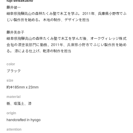
fujii seisakusho
藤井健一
岐阜県飛騨高山の森林たくみ塾で木工を学ぶ。 2011年、兵庫県小野市でふ
じい製作所を始める。 木地の制作、デザインを担当
藤井美奈子
岐阜県飛騨高山の森林たくみ塾で木工を学んだ後、オークヴィレッジ株式
会社の漆塗装部門に勤務。2011年、兵庫県小野市でふじい製作所を始め
る。 漆による仕上げ、乾漆の制作を担当
color
ブラック
size
約Φ185mm x 23mm
material
栃、珪藻土、漆
origin
handcrafted in hyogo
attention