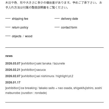
木目や色、形や大きさに多少の個体差があります。予めご了承下さい。 お
手入れ方法は付属の取扱説明書をご覧ください。
shipping fee
delivery date
return policy
contact form
objects
/
wood
news
2026.03.07
[exhibition] saki tanaka / tazunete
2026.02.21
[exhibition] sacuca
2026.02.07
[exhibition] sei nishimura / highlight pt.2
2026.01.17
[exhibition] ice breaking / takako saito + nao osada, shigekifujishiro, soshi
matsunobe (curation : rondade)