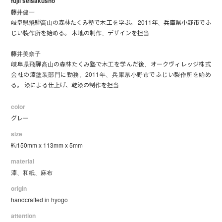
fujii seisakusho
藤井健一
岐阜県飛騨高山の森林たくみ塾で木工を学ぶ。 2011年、兵庫県小野市でふ
じい製作所を始める。 木地の制作、デザインを担当
藤井美奈子
岐阜県飛騨高山の森林たくみ塾で木工を学んだ後、オークヴィレッジ株式
会社の漆塗装部門に勤務。2011年、兵庫県小野市でふじい製作所を始め
る。 漆による仕上げ、乾漆の制作を担当
color
グレー
size
約150mm x 113mm x 5mm
material
漆、和紙、麻布
origin
handcrafted in hyogo
attention