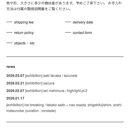
色や形、大きさに多少の個体差があります。予めご了承下さい。 お手入れ
方法は付属の取扱説明書をご覧ください。
shipping fee
delivery date
return policy
contact form
objects
/
etc
news
2026.03.07
[exhibition] saki tanaka / tazunete
2026.02.21
[exhibition] sacuca
2026.02.07
[exhibition] sei nishimura / highlight pt.2
2026.01.17
[exhibition] ice breaking / takako saito + nao osada, shigekifujishiro, soshi
matsunobe (curation : rondade)