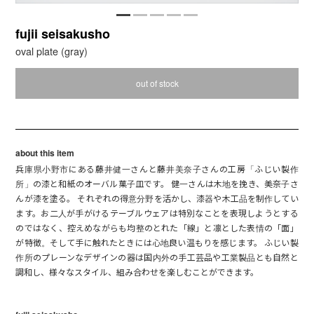
fujii seisakusho
oval plate (gray)
out of stock
about this item
兵庫県小野市にある藤井健一さんと藤井美奈子さんの工房「ふじい製作
所」の漆と和紙のオーバル菓子皿です。 健一さんは木地を挽き、美奈子さ
んが漆を塗る。 それぞれの得意分野を活かし、漆器や木工品を制作してい
ます。お二人が手がけるテーブルウェアは特別なことを表現しようとする
のではなく、控えめながらも均整のとれた「線」と凛とした表情の「面」
が特徴。そして手に触れたときには心地良い温もりを感じます。 ふじい製
作所のプレーンなデザインの器は国内外の手工芸品や工業製品とも自然と
調和し、様々なスタイル、組み合わせを楽しむことができます。