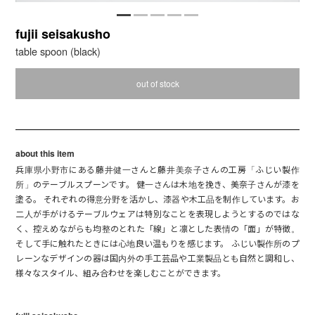
fujii seisakusho
table spoon (black)
out of stock
about this item
兵庫県小野市にある藤井健一さんと藤井美奈子さんの工房「ふじい製作
所」のテーブルスプーンです。 健一さんは木地を挽き、美奈子さんが漆を
塗る。 それぞれの得意分野を活かし、漆器や木工品を制作しています。お
二人が手がけるテーブルウェアは特別なことを表現しようとするのではな
く、控えめながらも均整のとれた「線」と凛とした表情の「面」が特徴。
そして手に触れたときには心地良い温もりを感じます。 ふじい製作所のプ
レーンなデザインの器は国内外の手工芸品や工業製品とも自然と調和し、
様々なスタイル、組み合わせを楽しむことができます。