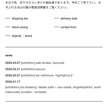
木目や色、形や大きさに多少の個体差があります。予めご了承下さい。 お
手入れ方法は付属の取扱説明書をご覧ください。
shipping fee
delivery date
return policy
contact form
objects
/
wood
news
2026.03.07
[exhibition] saki tanaka / tazunete
2026.02.21
[exhibition] sacuca
2026.02.07
[exhibition] sei nishimura / highlight pt.2
2026.01.17
[exhibition] ice breaking / takako saito + nao osada, shigekifujishiro, soshi
matsunobe (curation : rondade)