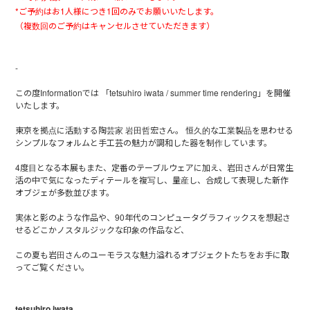
*ご予約はお1人様につき1回のみでお願いいたします。
（複数回のご予約はキャンセルさせていただきます）
-
この度Informationでは 「tetsuhiro iwata / summer time rendering」を開催
いたします。
東京を拠点に活動する陶芸家 岩田哲宏さん。 恒久的な工業製品を思わせる
シンプルなフォルムと手工芸の魅力が調和した器を制作しています。
4度目となる本展もまた、定番のテーブルウェアに加え、岩田さんが日常生
活の中で気になったディテールを複写し、量産し、合成して表現した新作
オブジェが多数並びます。
実体と影のような作品や、90年代のコンピュータグラフィックスを想起さ
せるどこかノスタルジックな印象の作品など、
この夏も岩田さんのユーモラスな魅力溢れるオブジェクトたちをお手に取
ってご覧ください。
tetsuhiro iwata