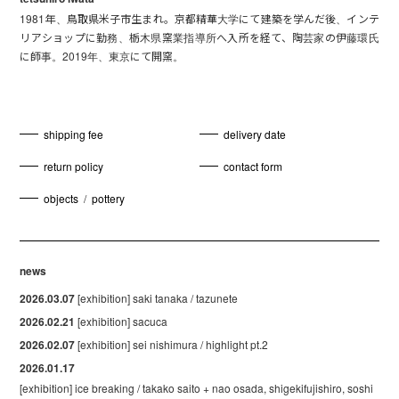
1981年、鳥取県米子市生まれ。京都精華大学にて建築を学んだ後、インテ
リアショップに勤務、栃木県窯業指導所へ入所を経て、陶芸家の伊藤環氏
に師事。2019年、東京にて開窯。
shipping fee
delivery date
return policy
contact form
objects
/
pottery
news
2026.03.07
[exhibition] saki tanaka / tazunete
2026.02.21
[exhibition] sacuca
2026.02.07
[exhibition] sei nishimura / highlight pt.2
2026.01.17
[exhibition] ice breaking / takako saito + nao osada, shigekifujishiro, soshi