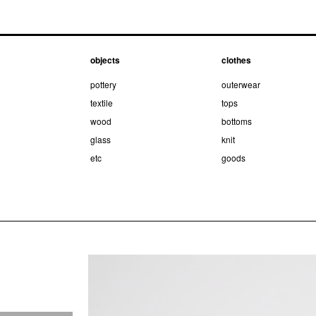
objects
clothes
pottery
outerwear
textile
tops
wood
bottoms
glass
knit
etc
goods