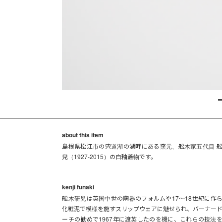
about this item
島根県松江市の宍道湖の湖畔にある窯元、舩木家五代目 
兒（1927-2015）の白釉蓋物です。
kenji funaki
舩木研兒は英国中世の陶器のフォルムや17～18世紀に作
化粧泥で模様を施すスリップウェアに魅せられ、バーナー
ーチの勧めで1967年に渡英したのを機に、これらの技法