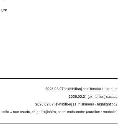
ージア
2026.03.07
[exhibition] saki tanaka / tazunete
2026.02.21
[exhibition] sacuca
2026.02.07
[exhibition] sei nishimura / highlight pt.2
ko saito + nao osada, shigekifujishiro, soshi matsunobe (curation : rondade)