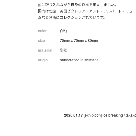
的に取り入れながら自身の作風を確立しました。
国内は勿論、英国ビクトリア・アンド・アルバート・ミュ
ムなど各所にコレクションされています。
color
白釉
size
70mm x 70mm x 80mm
material
陶器
origin
handcrafted in shimane
2026.01.17
[exhibition] ice breaking / taka