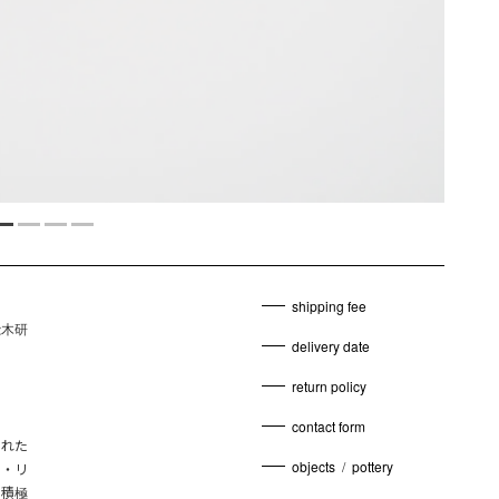
shipping fee
舩木研
delivery date
return policy
contact form
られた
objects
/
pottery
ド・リ
を積極