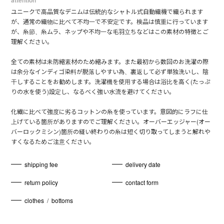
attention
ユニークで高品質なデニムは伝統的なシャトル式自動織機で織られます
が、通常の織物に比べて不均一で不安定です。検品は慎重に行っています
が、糸節、糸ムラ、ネップや不均一な毛羽立ちなどはこの素材の特徴とご
理解ください。
全ての素材は未防縮素材のため縮みます。また最初から数回のお洗濯の際
は余分なインディゴ染料が脱落しやすい為、裏返して必ず単独洗いし、陰
干しすることをお勧めします。洗濯機を使用する場合は浴比を高く(たっぷ
りの水を使う)設定し、なるべく強い水流を避けてください。
化繊に比べて強度に劣るコットンの糸を使っています。意図的にラフに仕
上げている箇所がありますのでご理解ください。オーバーエッジャー(オー
バーロックミシン)箇所の縫い終わりの糸は短く切り取ってしまうと解れや
すくなるためご注意ください。
shipping fee
delivery date
return policy
contact form
clothes
/
bottoms