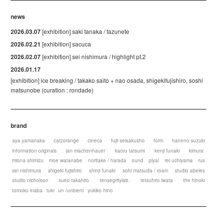
news
2026.03.07
[exhibition] saki tanaka / tazunete
2026.02.21
[exhibition] sacuca
2026.02.07
[exhibition] sei nishimura / highlight pt.2
2026.01.17
[exhibition] ice breaking / takako saito + nao osada, shigekifujishiro, soshi
matsunobe (curation : rondade)
brand
aya yamanaka
catzorange
cineca
fujii seisakusho
form
haneno suzuki
information originals
jan machenhauer
kaoru tatsumi
kenji funaki
kimura`
miona shimizu
moe watanabe
noritake / harada
ound
plyal
rei uchiyama
rus
sei nishimura
shigeki fujishiro
shinji funaki
sohi matsuda / roam
studio abeles
studio nicholson
sueo takahiro
tensegritylab.
tetsuhiro iwata
the hinoki
tomoko inaba
tuki
un /unbient
yukiko hino