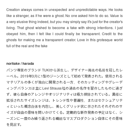
Creation always comes in unexpected and unpredictable ways. He looks
like a stranger, as if he were a ghost. No one asked him to do so. Value is
a very elusive thing indeed, but you may simply say it's just for the creator's
living. That ghost wished to become a fake with strong intentions. I just
obeyed him, then I felt like I could finally be transparent. Credit to the
ghosts for making me a transparent creator. Love in this grotesque world
full of the real and the fake
noritake / harada
パンツ専業のブランド TUKIから派生し、デザイナー両名の名前を冠したレ
ーベル。2019年3月に1型のジーンズとして初めて発表された。使用される
マテリアルの多くが独自に開発される一方、そのカッティングやグレーデ
ィングバランスは主にLevi Strauss社の過去の名作を習作したものに過ぎ
ず、彼ら自身のアレンジやオリジナリティは極力排除されている。異様に
拡張されたサイズレンジは、トレンド性や普遍性、またはセクシュアリテ
ィといった概念自体を内包し、美しくグリッド状に示されたそれぞれのサ
イズが自由の意味を問いかけてくる。定期的な新作発表の予定はなく、シ
ーズンに一度のみ繰り返される繊細なマスプロダクション自体にその意味
を見出す。