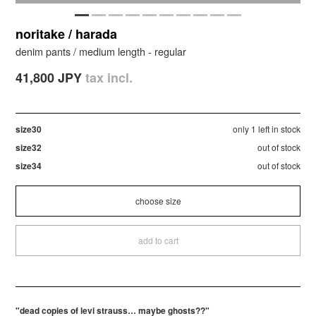
noritake / harada
denim pants / medium length - regular
41,800 JPY
tax incl.
size30
only 1 left in stock
size32
out of stock
size34
out of stock
add to cart
"dead copies of levi strauss… maybe ghosts??"