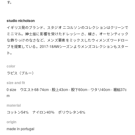
す。
studio nicholson
イギリス発のブランド、スタジオ ニコルソンのコレクションはクリーンで
ミニマル。紳士服に影響を受けたドレッシーさ、緩さ、オーセンティック
な飾りっけのなさなど、メンズ要素をミックスしたウィメンズワードロー
ブを提案している。2017-18AWシーズンよりメンズコレクションもスター
ト。
color
ラピス（ブルー）
size and fit
0 size ウエスト68-74cm - 股上43cm - 股下60cm - ワタリ40cm - 裾幅37c
m
material
コットン54% ナイロン40％ ポリウレタン6%
origin
made in portugal