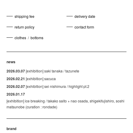
shipping fee
delivery date
return policy
contact form
clothes
/
bottoms
news
2026.03.07
[exhibition] saki tanaka / tazunete
2026.02.21
[exhibition] sacuca
2026.02.07
[exhibition] sei nishimura / highlight pt.2
2026.01.17
[exhibition] ice breaking / takako saito + nao osada, shigekifujishiro, soshi
matsunobe (curation : rondade)
brand