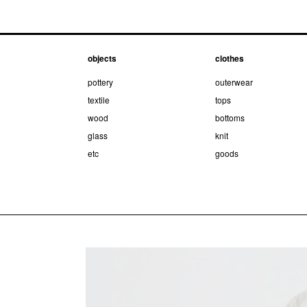
objects
clothes
pottery
outerwear
textile
tops
wood
bottoms
glass
knit
etc
goods