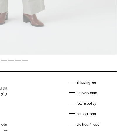
shipping fee
で肌触
delivery date
、グリ
return policy
contact form
clothes
/
tops
ョンは
さ、緩