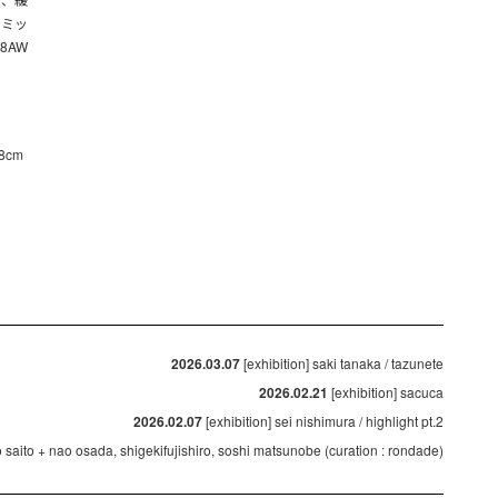
をミッ
8AW
8cm
2026.03.07
[exhibition] saki tanaka / tazunete
2026.02.21
[exhibition] sacuca
2026.02.07
[exhibition] sei nishimura / highlight pt.2
ko saito + nao osada, shigekifujishiro, soshi matsunobe (curation : rondade)