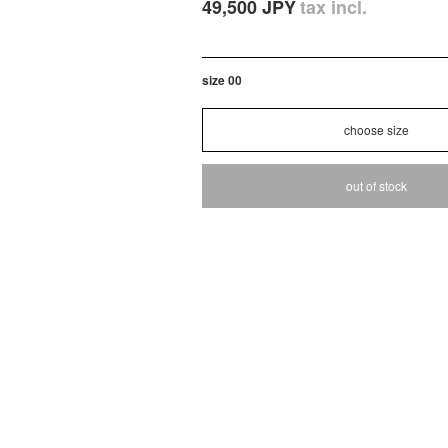
49,500 JPY
tax incl.
size 00
out of stock